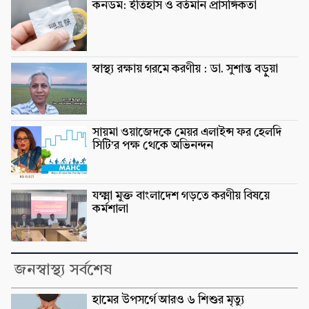
কনডম: ইতিহাস ও বর্তমান প্রাসঙ্গিকতা
স্বাস্থ্য রক্ষায় গরমে করণীয় : ডা. সুশান্ত বড়ুুয়া
সায়মা ওয়াজেদকে মেয়র এলাইন্স ফর হেলদি
সিটি’র পক্ষ থেকে অভিনন্দন
যক্ষ্মা মুক্ত বাংলাদেশ গড়তে করণীয় বিষয়ে
কর্মশালা
জনস্বাস্থ্য সর্বশেষ
হামের উপসর্গে আরও ৬ শিশুর মৃত্যু