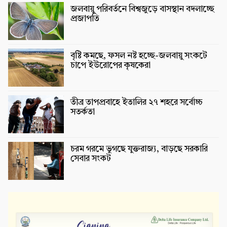
জলবায়ু পরিবর্তনে বিশ্বজুড়ে বাসস্থান বদলাচ্ছে
প্রজাপতি
বৃষ্টি কমছে, ফসল নষ্ট হচ্ছে-জলবায়ু সংকটে
চাপে ইউরোপের কৃষকেরা
তীব্র তাপপ্রবাহে ইতালির ২৭ শহরে সর্বোচ্চ
সতর্কতা
চরম গরমে ভুগছে যুক্তরাজ্য, বাড়ছে সরকারি
সেবার সংকট