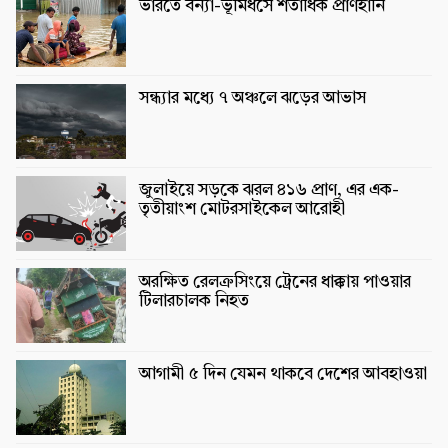
ভারতে বন্যা-ভূমিধসে শতাধিক প্রাণহানি
সন্ধ্যার মধ্যে ৭ অঞ্চলে ঝড়ের আভাস
জুলাইয়ে সড়কে ঝরল ৪১৬ প্রাণ, এর এক-
তৃতীয়াংশ মোটরসাইকেল আরোহী
অরক্ষিত রেলক্রসিংয়ে ট্রেনের ধাক্কায় পাওয়ার
টিলারচালক নিহত
আগামী ৫ দিন যেমন থাকবে দেশের আবহাওয়া