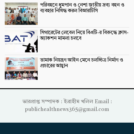
পরিবহনে ধূমপান ও নেশা জাতীয় দ্রব্য বহন ও
ব্যবহার নিষিদ্ধ করল বিআরটিসি
সিগারেটের লেবেল নিয়ে বিএটি-র বিরুদ্ধে ক্লাস-
অ্যাকশন মামলা চলবে
তামাক নিয়ন্ত্রণ আইন মেনে চলচ্চিত্র নির্মাণ ও
প্রচারের আহ্বান
ভারপ্রাপ্ত সম্পাদক : ইব্রাহীম খলিল Email :
publichealthnews365@gmail.com