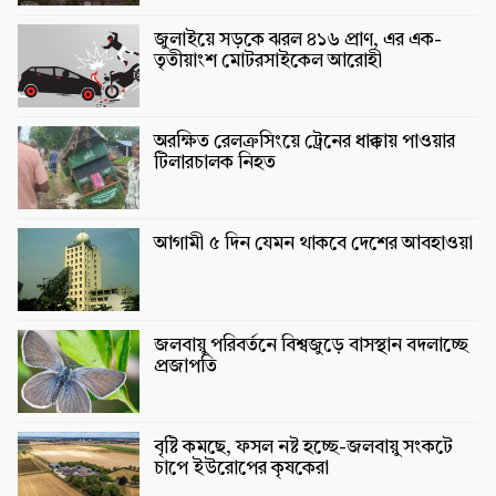
জুলাইয়ে সড়কে ঝরল ৪১৬ প্রাণ, এর এক-
তৃতীয়াংশ মোটরসাইকেল আরোহী
অরক্ষিত রেলক্রসিংয়ে ট্রেনের ধাক্কায় পাওয়ার
টিলারচালক নিহত
আগামী ৫ দিন যেমন থাকবে দেশের আবহাওয়া
জলবায়ু পরিবর্তনে বিশ্বজুড়ে বাসস্থান বদলাচ্ছে
প্রজাপতি
বৃষ্টি কমছে, ফসল নষ্ট হচ্ছে-জলবায়ু সংকটে
চাপে ইউরোপের কৃষকেরা