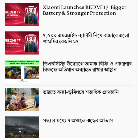
Xiaomi Launches REDMI 17: Bigger
Battery & Stronger Protection
৭,৫০০ এমএএইচ ব্যাটারি নিয়ে বাজারে এলো
শাওমির রেডমি ১৭
ডিএনসিসির উদ্যোগে তামাক বিক্রি ও প্রচারণার
বিরুদ্ধে অভিযান অব্যাহত রাখার আহ্বান
ভারতে বন্যা-ভূমিধসে শতাধিক প্রাণহানি
সন্ধ্যার মধ্যে ৭ অঞ্চলে ঝড়ের আভাস