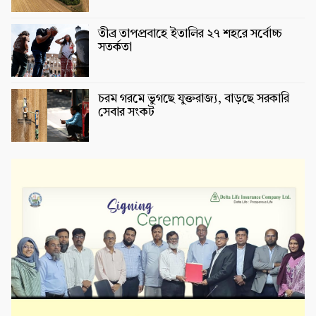
তীব্র তাপপ্রবাহে ইতালির ২৭ শহরে সর্বোচ্চ
সতর্কতা
চরম গরমে ভুগছে যুক্তরাজ্য, বাড়ছে সরকারি
সেবার সংকট