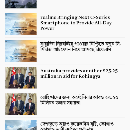
realme Bringing Next C-Series
Smartphone to Provide All-Day
Power
সারাদিন নিরবচ্ছিন্ন পাওয়ার নিশ্চিতে নতুন সি-
সিরিজ স্মার্টফোন নিয়ে আসছে রিয়েলমি
Australia provides another $25.25
million in aid for Rohingya
রোহিঙ্গাদের জন্য অস্ট্রেলিয়ার আরও ২৫.২৫
মিলিয়ন ডলার সহায়তা
দেশজুড়ে আরও কয়েকদিন বৃষ্টি, কোথাও
কোথাও ভারী বর্ষণের পূর্বাভাস