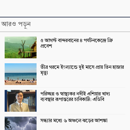
আরও পড়ুন
৫ আগস্ট বান্দরবানের ৪ পর্যটনকেন্দ্রে ফ্রি
প্রবেশ
তীব্র গরমে ইংল্যান্ডে দুই মাসে প্রায় তিন হাজার
মৃত্যু
পরিচ্ছন্ন ও স্বাস্থ্যকর নদীই এশিয়ার খাদ্য
ব্যবস্থার রূপান্তরের চাবিকাঠি: এডিবি
সন্ধ্যার মধ্যে ৬ অঞ্চলে ঝড়ের আশঙ্কা