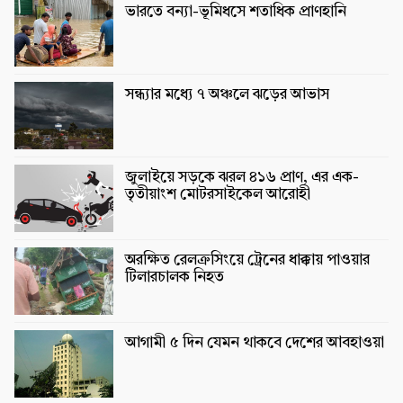
ভারতে বন্যা-ভূমিধসে শতাধিক প্রাণহানি
সন্ধ্যার মধ্যে ৭ অঞ্চলে ঝড়ের আভাস
জুলাইয়ে সড়কে ঝরল ৪১৬ প্রাণ, এর এক-
তৃতীয়াংশ মোটরসাইকেল আরোহী
অরক্ষিত রেলক্রসিংয়ে ট্রেনের ধাক্কায় পাওয়ার
টিলারচালক নিহত
আগামী ৫ দিন যেমন থাকবে দেশের আবহাওয়া