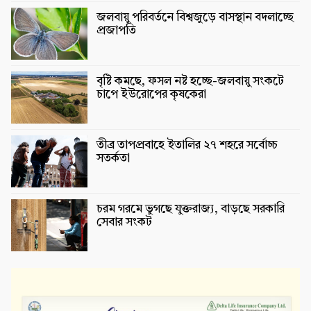
জলবায়ু পরিবর্তনে বিশ্বজুড়ে বাসস্থান বদলাচ্ছে
প্রজাপতি
বৃষ্টি কমছে, ফসল নষ্ট হচ্ছে-জলবায়ু সংকটে
চাপে ইউরোপের কৃষকেরা
তীব্র তাপপ্রবাহে ইতালির ২৭ শহরে সর্বোচ্চ
সতর্কতা
চরম গরমে ভুগছে যুক্তরাজ্য, বাড়ছে সরকারি
সেবার সংকট