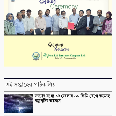
এই সপ্তাহের পাঠকপ্রিয়
সন্ধ্যার মধ্যে ১৪ জেলায় ৬০ কিমি বেগে ঝড়সহ
বজ্রবৃষ্টির আভাস