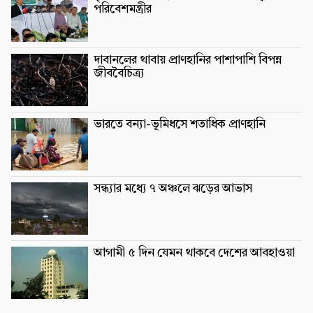
পরিবেশমন্ত্রীর
দাবানলের থাবায় প্রাণহানির পাশাপাশি বিপন্ন
জীববৈচিত্র্য
ভারতে বন্যা-ভূমিধসে শতাধিক প্রাণহানি
সন্ধ্যার মধ্যে ৭ অঞ্চলে ঝড়ের আভাস
আগামী ৫ দিন যেমন থাকবে দেশের আবহাওয়া