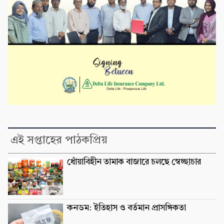
এই সপ্তাহের পাঠকপ্রিয়
ধোঁয়াবিহীন তামাক বাজারে চলছে স্বেচ্ছাচার
কনডম: ইতিহাস ও বর্তমান প্রাসঙ্গিকতা