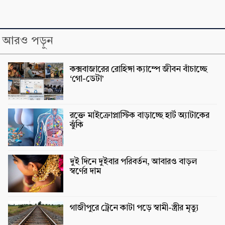
আরও পড়ুন
কক্সবাজারের রোহিঙ্গা ক্যাম্পে জীবন বাঁচাচ্ছে
‘গো-ডেটা’
রক্তে মাইক্রোপ্লাস্টিক বাড়াচ্ছে হার্ট অ্যাটাকের
ঝুঁকি
দুই দিনে দুইবার পরিবর্তন, আবারও বাড়ল
স্বর্ণের দাম
গাজীপুরে ট্রেনে কাটা পড়ে স্বামী-স্ত্রীর মৃত্যু