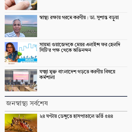
স্বাস্থ্য রক্ষায় গরমে করণীয় : ডা. সুশান্ত বড়ুুয়া
সায়মা ওয়াজেদকে মেয়র এলাইন্স ফর হেলদি
সিটি’র পক্ষ থেকে অভিনন্দন
যক্ষ্মা মুক্ত বাংলাদেশ গড়তে করণীয় বিষয়ে
কর্মশালা
জনস্বাস্থ্য সর্বশেষ
২৪ ঘণ্টায় ডেঙ্গুতে হাসপাতালে ভর্তি ৫৪৪