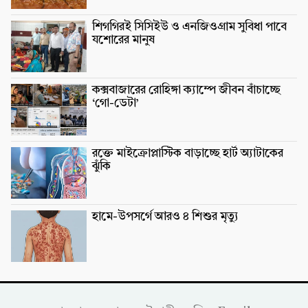
শিগগিরই সিসিইউ ও এনজিওগ্রাম সুবিধা পাবে
যশোরের মানুষ
কক্সবাজারের রোহিঙ্গা ক্যাম্পে জীবন বাঁচাচ্ছে
‘গো-ডেটা’
রক্তে মাইক্রোপ্লাস্টিক বাড়াচ্ছে হার্ট অ্যাটাকের
ঝুঁকি
হামে-উপসর্গে আরও ৪ শিশুর মৃত্যু