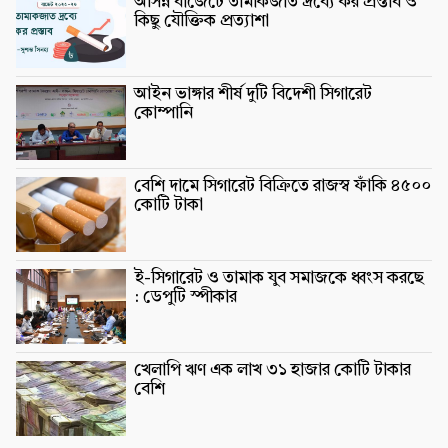
আসন্ন বাজেটে তামাকজাত দ্রব্যে কর প্রস্তাব ও
কিছু যৌক্তিক প্রত্যাশা
আইন ভাঙ্গার শীর্ষ দুটি বিদেশী সিগারেট
কোম্পানি
বেশি দামে সিগারেট বিক্রিতে রাজস্ব ফাঁকি ৪৫০০
কোটি টাকা
ই-সিগারেট ও তামাক যুব সমাজকে ধ্বংস করছে
: ডেপুটি স্পীকার
খেলাপি ঋণ এক লাখ ৩১ হাজার কোটি টাকার
বেশি