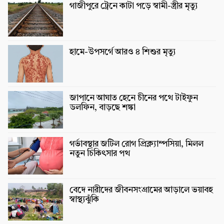
গাজীপুরে ট্রেনে কাটা পড়ে স্বামী-স্ত্রীর মৃত্যু
হামে-উপসর্গে আরও ৪ শিশুর মৃত্যু
জাপানে আঘাত হেনে চীনের পথে টাইফুন
ডলফিন, বাড়ছে শঙ্কা
গর্ভাবস্থার জটিল রোগ প্রিক্ল্যাম্পসিয়া, মিলল
নতুন চিকিৎসার পথ
বেদে নারীদের জীবনসংগ্রামের আড়ালে ভয়াবহ
স্বাস্থ্যঝুঁকি