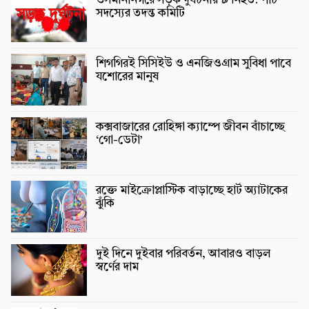
ওসমানীনগরে সড়ক দুর্ঘটনায় ৯ নিহত: পাঁচ
সদস্যের তদন্ত কমিটি
শিগগিরই সিসিইউ ও এনজিওগ্রাম সুবিধা পাবে
যশোরের মানুষ
কক্সবাজারের রোহিঙ্গা ক্যাম্পে জীবন বাঁচাচ্ছে
‘গো-ডেটা’
রক্তে মাইক্রোপ্লাস্টিক বাড়াচ্ছে হার্ট অ্যাটাকের
ঝুঁকি
দুই দিনে দুইবার পরিবর্তন, আবারও বাড়ল
স্বর্ণের দাম