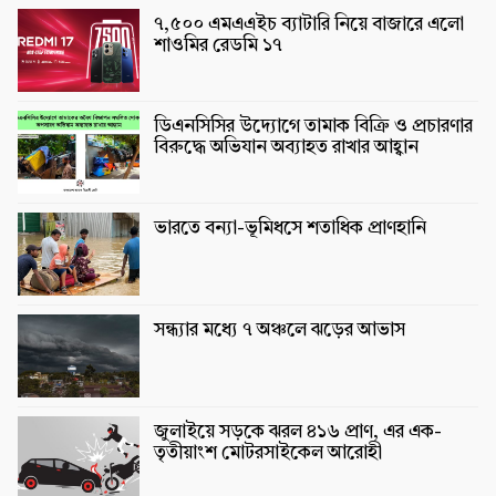
৭,৫০০ এমএএইচ ব্যাটারি নিয়ে বাজারে এলো
শাওমির রেডমি ১৭
ডিএনসিসির উদ্যোগে তামাক বিক্রি ও প্রচারণার
বিরুদ্ধে অভিযান অব্যাহত রাখার আহ্বান
ভারতে বন্যা-ভূমিধসে শতাধিক প্রাণহানি
সন্ধ্যার মধ্যে ৭ অঞ্চলে ঝড়ের আভাস
জুলাইয়ে সড়কে ঝরল ৪১৬ প্রাণ, এর এক-
তৃতীয়াংশ মোটরসাইকেল আরোহী