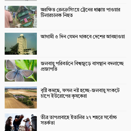
অরক্ষিত রেলক্রসিংয়ে ট্রেনের ধাক্কায় পাওয়ার
টিলারচালক নিহত
আগামী ৫ দিন যেমন থাকবে দেশের আবহাওয়া
জলবায়ু পরিবর্তনে বিশ্বজুড়ে বাসস্থান বদলাচ্ছে
প্রজাপতি
বৃষ্টি কমছে, ফসল নষ্ট হচ্ছে-জলবায়ু সংকটে
চাপে ইউরোপের কৃষকেরা
তীব্র তাপপ্রবাহে ইতালির ২৭ শহরে সর্বোচ্চ
সতর্কতা