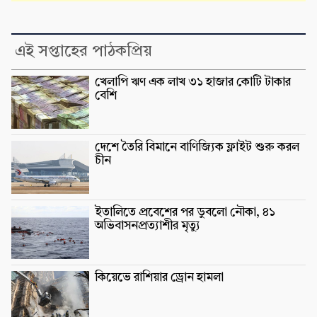
এই সপ্তাহের পাঠকপ্রিয়
খেলাপি ঋণ এক লাখ ৩১ হাজার কোটি টাকার
বেশি
দেশে তৈরি বিমানে বাণিজ্যিক ফ্লাইট শুরু করল
চীন
ইতালিতে প্রবেশের পর ডুবলো নৌকা, ৪১
অভিবাসনপ্রত্যাশীর মৃত্যু
কিয়েভে রাশিয়ার ড্রোন হামলা