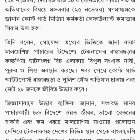
(২৪ নভেম্বর) দিবাগত রাত ১টায় যৌথভাবে পরিচালিত এ
অভিযানের বিষয়ে মঙ্গলবার (২৫ নভেম্বর) গণমাধ্যমকে
জানান কোস্ট গার্ড মিডিয়া কর্মকর্তা লেফটেন্যান্ট কমান্ডার
সিয়াম-উল-হক।
তিনি বলেন, গোয়েন্দা তথ্যের ভিত্তিতে জানা যায়-ি
মালয়েশিয়া পাচারের উদ্দেশ্যে টেকনাফের বাহারছড়ার
কচ্ছপিয়া ঘাটসংলগ্ন বিচ এলাকায় বিপুল সংখ্যক নারী,
পুরুষ ও শিশু অবস্থান করছে। খবর পেয়ে কোস্ট গার্ড
আউটপোস্ট বাহারছড়া ও পুলিশ যৌথ অভিযান চালায় এবং
মোট ২৮ জনকে জীবিত উদ্ধার করে।
জিজ্ঞাসাবাদে উদ্ধার ব্যক্তিরা জানান, সংগবদ্ধ মানব
পাচারকারী চক্র বিদেশে উন্নত জীবন, ভালো বেতনের
চাকরি এবং কম খরচে মালয়েশিয়া যাওয়ার প্রলোভন
দেখিয়ে টেকনাফসহ দেশের বিভিন্ন স্থান থেকে বাংলাদেশি