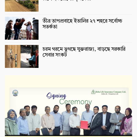
তীব্র তাপপ্রবাহে ইতালির ২৭ শহরে সর্বোচ্চ
সতর্কতা
চরম গরমে ভুগছে যুক্তরাজ্য, বাড়ছে সরকারি
সেবার সংকট