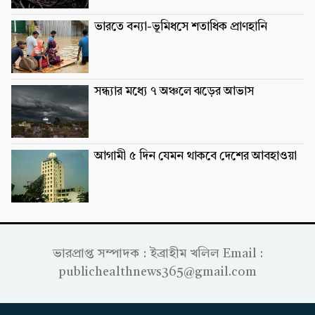
ভারতে বন্যা-ভূমিধসে শতাধিক প্রাণহানি
সন্ধ্যার মধ্যে ৭ অঞ্চলে ঝড়ের আভাস
আগামী ৫ দিন যেমন থাকবে দেশের আবহাওয়া
ভারপ্রাপ্ত সম্পাদক : ইব্রাহীম খলিল Email :
publichealthnews365@gmail.com