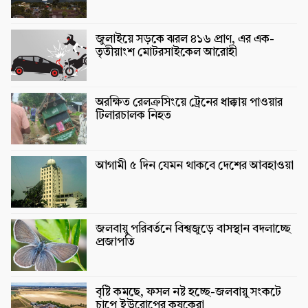
জুলাইয়ে সড়কে ঝরল ৪১৬ প্রাণ, এর এক-
তৃতীয়াংশ মোটরসাইকেল আরোহী
অরক্ষিত রেলক্রসিংয়ে ট্রেনের ধাক্কায় পাওয়ার
টিলারচালক নিহত
আগামী ৫ দিন যেমন থাকবে দেশের আবহাওয়া
জলবায়ু পরিবর্তনে বিশ্বজুড়ে বাসস্থান বদলাচ্ছে
প্রজাপতি
বৃষ্টি কমছে, ফসল নষ্ট হচ্ছে-জলবায়ু সংকটে
চাপে ইউরোপের কৃষকেরা