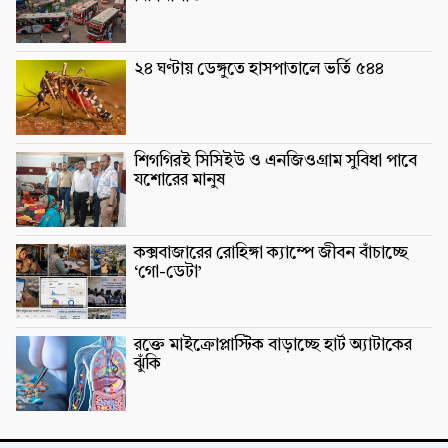
২৪ ঘণ্টায় ডেঙ্গুতে হাসপাতালে ভর্তি ৫৪৪
শিগগিরই সিসিইউ ও এনজিওগ্রাম সুবিধা পাবে
যশোরের মানুষ
কক্সবাজারের রোহিঙ্গা ক্যাম্পে জীবন বাঁচাচ্ছে
‘গো-ডেটা’
রক্তে মাইক্রোপ্লাস্টিক বাড়াচ্ছে হার্ট অ্যাটাকের
ঝুঁকি