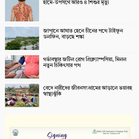
হামে-উপসর্গে আরও ৪ শিশুর মৃত্যু
জাপানে আঘাত হেনে চীনের পথে টাইফুন
ডলফিন, বাড়ছে শঙ্কা
গর্ভাবস্থার জটিল রোগ প্রিক্ল্যাম্পসিয়া, মিলল
নতুন চিকিৎসার পথ
বেদে নারীদের জীবনসংগ্রামের আড়ালে ভয়াবহ
স্বাস্থ্যঝুঁকি