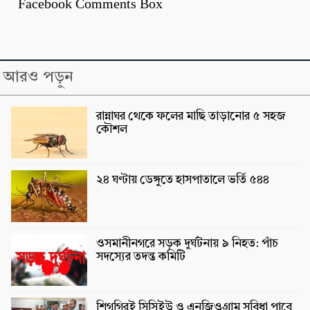
Facebook Comments Box
আরও পড়ুন
রান্নাঘর থেকে ফলের মাছি তাড়ানোর ৫ সহজ
কৌশল
২৪ ঘণ্টায় ডেঙ্গুতে হাসপাতালে ভর্তি ৫৪৪
ওসমানীনগরে সড়ক দুর্ঘটনায় ৯ নিহত: পাঁচ
সদস্যের তদন্ত কমিটি
শিগগিরই সিসিইউ ও এনজিওগ্রাম সুবিধা পাবে