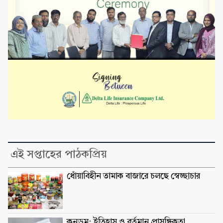
এই সপ্তাহের পাঠকপ্রিয়
ধোঁয়াবিহীন তামাক বাজারে চলছে স্বেচ্ছাচার
কনডম: ইতিহাস ও বর্তমান প্রাসঙ্গিকতা