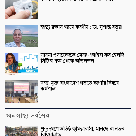
স্বাস্থ্য রক্ষায় গরমে করণীয় : ডা. সুশান্ত বড়ুুয়া
সায়মা ওয়াজেদকে মেয়র এলাইন্স ফর হেলদি
সিটি’র পক্ষ থেকে অভিনন্দন
যক্ষ্মা মুক্ত বাংলাদেশ গড়তে করণীয় বিষয়ে
কর্মশালা
জনস্বাস্থ্য সর্বশেষ
শব্দদূষণে অতিষ্ঠ কুমিল্লাবাসী, মানছে না নতুন
বিধিমালাও