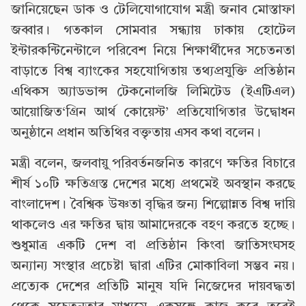
জানিয়েছেন ডাক ও টেলিযোগাযোগ মন্ত্রী জনাব মোস্তাফা
জব্বার। গতকাল সোমবার সন্ধ‌্যায় ঢাকায় হোটেল
ইন্টারকন্টিনেন্টালে পরিবেশ নিয়ে শিক্ষার্থীদের সচেতনতা
বাড়াতে বিশ্ব ব‌্যাংকের সহযোগিতায় তথ্যপ্রযুক্তি প্রতিষ্ঠান
এথিকস অ্যাডভান্স টেকনোলজি লিমিটেড (ইএটিএল)
আয়োজিত‘গ্রিন আর্থ কোয়েস্ট’ প্রতিযোগিতার উদ্বোধন
অনুষ্ঠানে প্রধান অতিথির বক্তৃতায় এসব কথা বলেন।
মন্ত্রী বলেন, জলবায়ু পরিবর্তনজনিত কারণে ক্ষতির বিচারে
শীর্ষ ১০টি ক্ষতিগ্রস্ত দেশের মধ্যে প্রথমেই অবস্থান করছে
বাংলাদেশ। বৈশ্বিক উষ্ণতা বৃদ্ধির জন‌্য শিল্পোন্নত বিশ্ব দায়ি
থাকলেও এর ক্ষতির দ্বায় আমাদেরকে বহণ করতে হচ্ছে।
শুধুমাত্র একটি দেশ বা প্রতিষ্ঠান কিংবা জাতিসংঘসহ
অন্যান্য সংস্থার প্রচেষ্টা দ্বারা এটির মোকাবিলা সম্ভব নয়।
প্রত্যেক দেশের প্রতিটি মানুষ যদি নিজেদের দায়বদ্ধতা