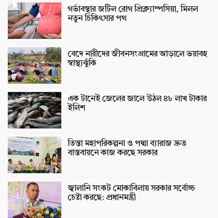
গর্ভাবস্থার জটিল রোগ প্রিক্ল্যাম্পসিয়া, মিলল
নতুন চিকিৎসার পথ
বেদে নারীদের জীবনসংগ্রামের আড়ালে ভয়াবহ
স্বাস্থ্যঝুঁকি
এক টানেই জেলের জালে উঠল ৪৮ লাখ টাকার
ইলিশ
তিস্তা মহাপরিকল্পনা ও পদ্মা ব্যারাজ দ্রুত
বাস্তবায়নে কাজ করছে সরকার
জ্বালানি সংকট মোকাবিলায় সরকার সর্বোচ্চ
চেষ্টা করছে: প্রধানমন্ত্রী