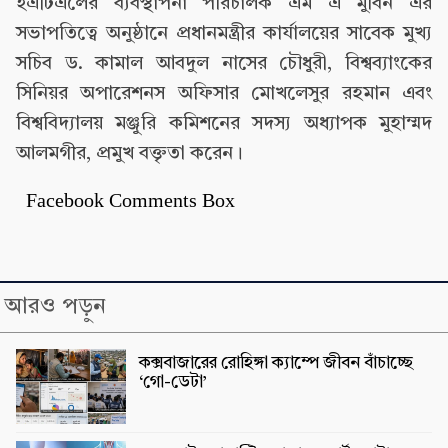
ইএটিএলের ব্যবস্থাপনা পরিচালক এম এ মুবিন এর
সভাপতিত্বে অনুষ্ঠানে প্রধানমন্ত্রীর কার্যালয়ের সাবেক মুখ্য
সচিব ড. কামাল আবদুল নাসের চৌধুরী, বিশ্বব্যাংকের
সিনিয়র অপারেশনস অফিসার মোখলেসুর রহমান এবং
বিশ্ববিদ্যালয় মঞ্জুরি কমিশনের সদস্য অধ্যাপক মুহাম্মদ
আলমগীর, প্রমুখ বক্তৃতা করেন।
Facebook Comments Box
আরও পড়ুন
কক্সবাজারের রোহিঙ্গা ক্যাম্পে জীবন বাঁচাচ্ছে
‘গো-ডেটা’