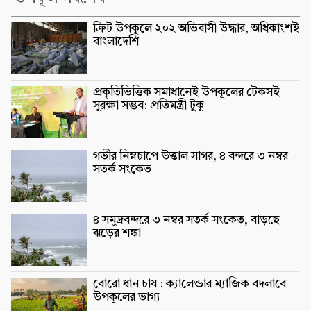
ক্রিট উপকূলে ২০২ অভিবাসী উদ্ধার, অধিকাংশই
বাংলাদেশি
প্রকৃতিভিত্তিক সমাধানেই উপকূলের টেকসই
সুরক্ষা সম্ভব: প্রতিমন্ত্রী টুকু
গভীর নিম্নচাপে উত্তাল সাগর, ৪ বন্দরে ৩ নম্বর
সতর্ক সংকেত
৪ সমুদ্রবন্দরে ৩ নম্বর সতর্ক সংকেত, বাড়ছে
ঝড়ের শঙ্কা
বোরো ধান চাষ : ক্যালেন্ডার ম্যাজিক বদলাবে
উপকূলের ভাগ্য