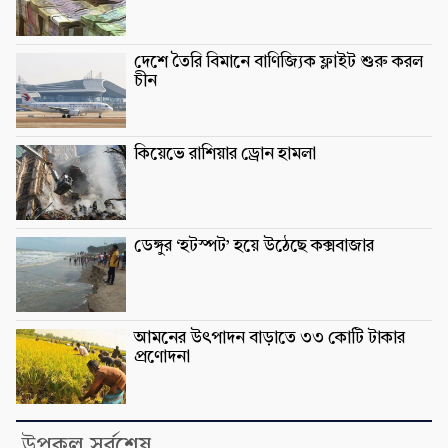
দেশে তৈরি বিমানে বাণিজ্যিক ফ্লাইট শুরু করল
চীন
কিয়েভে রাশিয়ার ড্রোন হামলা
ডেঙ্গুর ‘হটস্পট’ হয়ে উঠেছে কক্সবাজার
আমনের উৎপাদন বাড়াতে ৩৩ কোটি টাকার
প্রণোদনা
উপকূল সর্বশেষ