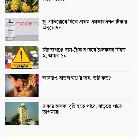
ফ্লু প্রতিরোধে বিশ্বে প্রথম এমআরএনএ টিকার
অনুমোদন
সিরাজগঞ্জে বাস-ট্রাক সংঘর্ষে চালকসহ নিহত
২, আহত ১০
আবারও বাড়ল স্বর্ণের দাম, ভরি কত?
ঢাকায় হালকা বৃষ্টি হতে পারে, বাড়তে পারে
তাপমাত্রা