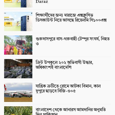
Daraz
শিক্ষার্থীদের জন্য দারাজে এক্সক্লুসিভ
ডিসকাউন্ট নিয়ে আসছে রিয়েলমি সি১০০এক্স
গুরুদাসপুরে বাস-গরুবাহী টেম্পুর সংঘর্ষ, নিহত
৩
ক্রিট উপকূলে ২০২ অভিবাসী উদ্ধার,
অধিকাংশই বাংলাদেশি
যান্ত্রিক ত্রুটিতে রোমে আটকা বিমান, কাল
দুপুরে ছাড়বে বিজি-৩০৫
বাংলাদেশ থেকে আনারস আমদানির অনুমতি
দিল পাকিস্তান