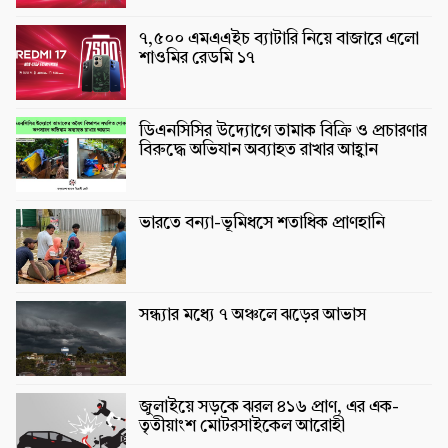
৭,৫০০ এমএএইচ ব্যাটারি নিয়ে বাজারে এলো
শাওমির রেডমি ১৭
ডিএনসিসির উদ্যোগে তামাক বিক্রি ও প্রচারণার
বিরুদ্ধে অভিযান অব্যাহত রাখার আহ্বান
ভারতে বন্যা-ভূমিধসে শতাধিক প্রাণহানি
সন্ধ্যার মধ্যে ৭ অঞ্চলে ঝড়ের আভাস
জুলাইয়ে সড়কে ঝরল ৪১৬ প্রাণ, এর এক-
তৃতীয়াংশ মোটরসাইকেল আরোহী