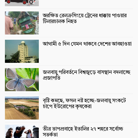
অরক্ষিত রেলক্রসিংয়ে ট্রেনের ধাক্কায় পাওয়ার
টিলারচালক নিহত
আগামী ৫ দিন যেমন থাকবে দেশের আবহাওয়া
জলবায়ু পরিবর্তনে বিশ্বজুড়ে বাসস্থান বদলাচ্ছে
প্রজাপতি
বৃষ্টি কমছে, ফসল নষ্ট হচ্ছে-জলবায়ু সংকটে
চাপে ইউরোপের কৃষকেরা
তীব্র তাপপ্রবাহে ইতালির ২৭ শহরে সর্বোচ্চ
সতর্কতা