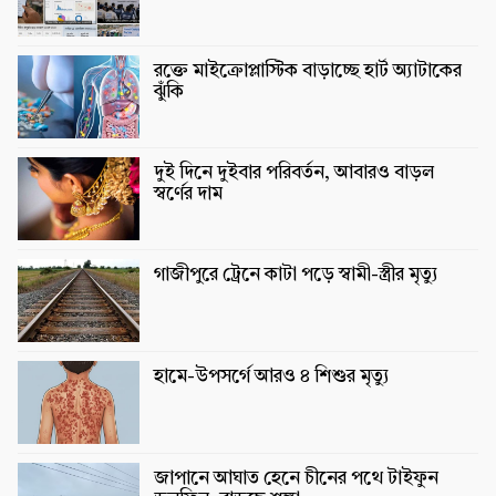
রক্তে মাইক্রোপ্লাস্টিক বাড়াচ্ছে হার্ট অ্যাটাকের
ঝুঁকি
দুই দিনে দুইবার পরিবর্তন, আবারও বাড়ল
স্বর্ণের দাম
গাজীপুরে ট্রেনে কাটা পড়ে স্বামী-স্ত্রীর মৃত্যু
হামে-উপসর্গে আরও ৪ শিশুর মৃত্যু
জাপানে আঘাত হেনে চীনের পথে টাইফুন