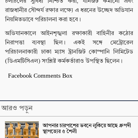
চলাচলের সুবিধা নিশ্চিত করা, যানজট কমানো এবং
রাজধানীর সৌন্দর্য রক্ষার লক্ষ্যে এ ধরনের উচ্ছেদ অভিযান
নিয়মিতভাবে পরিচালনা করা হবে।
অভিযানকালে আইনশৃঙ্খলা রক্ষাকারী বাহিনীর কঠোর
নিরাপত্তা ব্যবস্থা ছিল। একই সঙ্গে মেট্রোরেল
পরিচালনাকারী ঢাকা ম্যাস ট্রানজিট কোম্পানি লিমিটেড
(ডিএমটিসিএল) সংশ্লিষ্ট কর্মকর্তারাও উপস্থিত ছিলেন।
Facebook Comments Box
আরও পড়ুন
আপনার চারপাশের ভবনে লুকিয়ে আছে ধ্রুপদী
স্থাপত্যের ৫ শৈলী