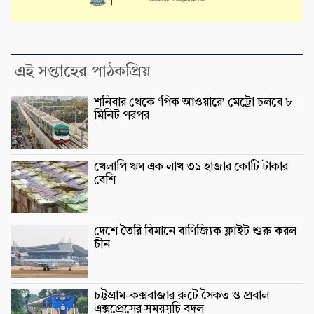
এই সপ্তাহের পাঠকপ্রিয়
শনিবার থেকে ‘পিক আওয়ারে’ মেট্রো চলবে ৮
মিনিট পরপর
খেলাপি ঋণ এক লাখ ৩১ হাজার কোটি টাকার
বেশি
দেশে তৈরি বিমানে বাণিজ্যিক ফ্লাইট শুরু করল
চীন
চট্টগ্রাম-কক্সবাজার রুটে সৈকত ও প্রবাল
এক্সপ্রেসের সময়সূচি বদল