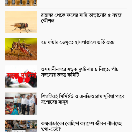
রান্নাঘর থেকে ফলের মাছি তাড়ানোর ৫ সহজ
কৌশল
২৪ ঘণ্টায় ডেঙ্গুতে হাসপাতালে ভর্তি ৫৪৪
ওসমানীনগরে সড়ক দুর্ঘটনায় ৯ নিহত: পাঁচ
সদস্যের তদন্ত কমিটি
শিগগিরই সিসিইউ ও এনজিওগ্রাম সুবিধা পাবে
যশোরের মানুষ
কক্সবাজারের রোহিঙ্গা ক্যাম্পে জীবন বাঁচাচ্ছে
‘গো-ডেটা’