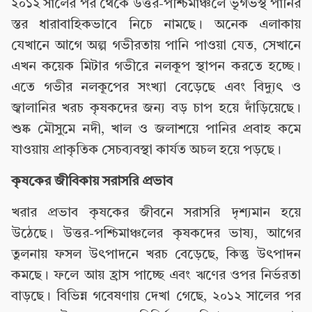
২০১২ সালের পর থেকে উত্তর-পশ্চিমাঞ্চলে ভূগর্ভস্থ পানির
স্তর ধারাবাহিকভাবে নিচে নামছে। অনেক এলাকায়
যেখানে আগে অল্প গভীরতায় পানি পাওয়া যেত, সেখানে
এখন কয়েক মিটার গভীরে নলকূপ স্থাপন করতে হচ্ছে।
এতে গভীর নলকূপের সংখ্যা বেড়েছে এবং বিদ্যুৎ ও
জ্বালানির খরচ কৃষকদের জন্য বড় চাপ হয়ে দাঁড়িয়েছে।
শুষ্ক মৌসুমে নদী, খাল ও জলাশয়ে পানির প্রবাহ কমে
যাওয়ায় প্রাকৃতিক সেচব্যবস্থা কার্যত অচল হয়ে পড়ছে।
কৃষকের জীবিকায় সরাসরি প্রভাব
খরার প্রভাব কৃষকের জীবনে সরাসরি দৃশ্যমান হয়ে
উঠেছে। উত্তর-পশ্চিমাঞ্চলের কৃষকদের ভাষ্য, আগের
তুলনায় ফসল উৎপাদনে খরচ বেড়েছে, কিন্তু উৎপাদন
কমছে। ফলে আয় হ্রাস পাচ্ছে এবং ঋণের ওপর নির্ভরতা
বাড়ছে। বিভিন্ন গবেষণায় দেখা গেছে, ২০১২ সালের পর