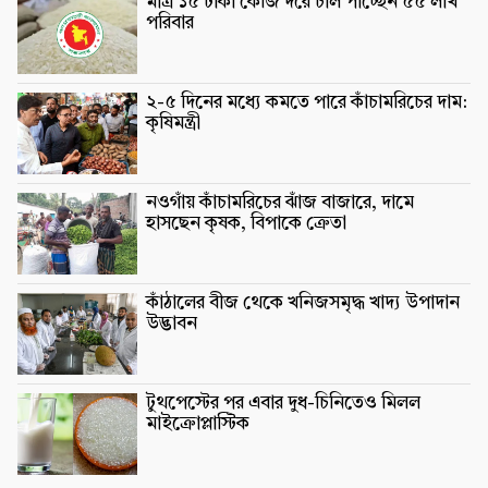
মাত্র ১৫ টাকা কেজি দরে চাল পাচ্ছেন ৫৫ লাখ
পরিবার
২-৫ দিনের মধ্যে কমতে পারে কাঁচামরিচের দাম:
কৃষিমন্ত্রী
নওগাঁয় কাঁচামরিচের ঝাঁজ বাজারে, দামে
হাসছেন কৃষক, বিপাকে ক্রেতা
কাঁঠালের বীজ থেকে খনিজসমৃদ্ধ খাদ্য উপাদান
উদ্ভাবন
টুথপেস্টের পর এবার দুধ-চিনিতেও মিলল
মাইক্রোপ্লাস্টিক