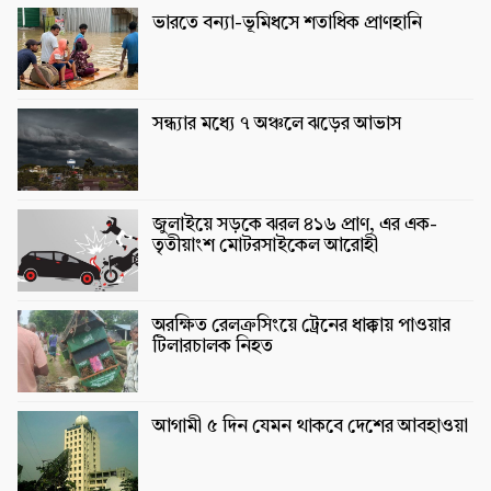
ভারতে বন্যা-ভূমিধসে শতাধিক প্রাণহানি
সন্ধ্যার মধ্যে ৭ অঞ্চলে ঝড়ের আভাস
জুলাইয়ে সড়কে ঝরল ৪১৬ প্রাণ, এর এক-
তৃতীয়াংশ মোটরসাইকেল আরোহী
অরক্ষিত রেলক্রসিংয়ে ট্রেনের ধাক্কায় পাওয়ার
টিলারচালক নিহত
আগামী ৫ দিন যেমন থাকবে দেশের আবহাওয়া