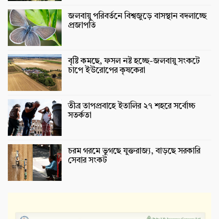
জলবায়ু পরিবর্তনে বিশ্বজুড়ে বাসস্থান বদলাচ্ছে
প্রজাপতি
বৃষ্টি কমছে, ফসল নষ্ট হচ্ছে-জলবায়ু সংকটে
চাপে ইউরোপের কৃষকেরা
তীব্র তাপপ্রবাহে ইতালির ২৭ শহরে সর্বোচ্চ
সতর্কতা
চরম গরমে ভুগছে যুক্তরাজ্য, বাড়ছে সরকারি
সেবার সংকট