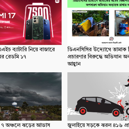
ইচ ব্যাটারি নিয়ে বাজারে
ডিএনসিসির উদ্যোগে তামাক ব
র রেডমি ১৭
প্রচারণার বিরুদ্ধে অভিযান অ
আহ্বান
ধ্যে ৭ অঞ্চলে ঝড়ের আভাস
জুলাইয়ে সড়কে ঝরল ৪১৬ প্র