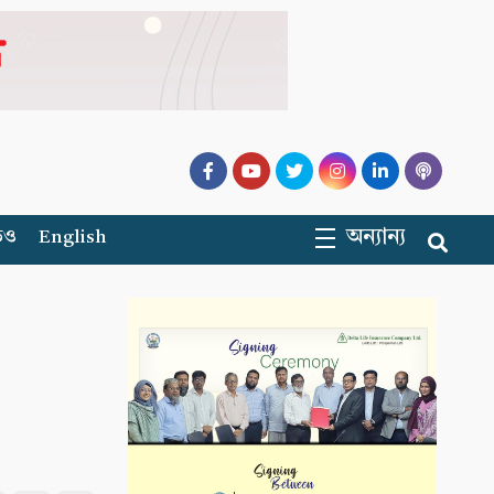
অন্যান্য
িও
English