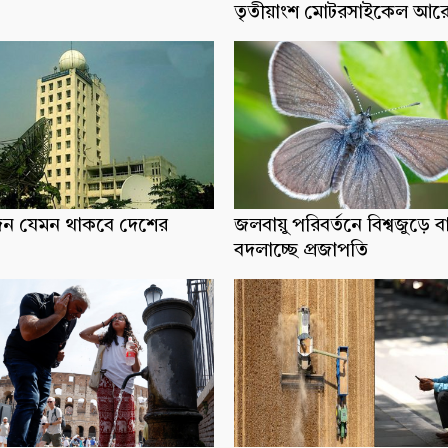
তৃতীয়াংশ মোটরসাইকেল আর
িন যেমন থাকবে দেশের
জলবায়ু পরিবর্তনে বিশ্বজুড়ে ব
বদলাচ্ছে প্রজাপতি