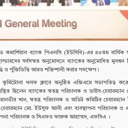
টেড কমার্শিয়াল ব্যাংক পিএলসি (ইউসিবি)-এর ৪৩তম বার্ষিক
ডারদের সর্বসম্মত অনুমোদনে ব্যাংকের অনুমোদিত মূলধন দ্
্রবৃদ্ধি ও পুঁজিভিত্তি আরও শক্তিশালী করার পদক্ষেপ।
কুর্মিটোলা গলফ ক্লাবে অনুষ্ঠিত এজিএমে সভাপতিত্ব কর
িত ছিলেন ব্যাংকের স্বতন্ত্র পরিচালক ও ভাইস-চেয়ারম্যান 
তানভীর খান, স্বতন্ত্র পরিচালক ও অডিট কমিটির চেয়ারম্যান
র চেয়ারম্যান মো. ইউসুফ আলী এবং ব্যবস্থাপনা পরিচালক ও প্রধ
বস্থাপনা পরিচালক ও সিএফও ফারুক আহাম্মদ, এফসিএ ।