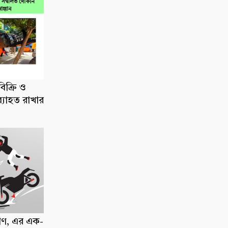
িক্রি ও
ব্যাহত রাখার
াণ, এর এক-