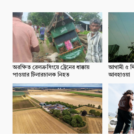
অরক্ষিত রেলক্রসিংয়ে ট্রেনের ধাক্কায়
আগামী ৫ দ
পাওয়ার টিলারচালক নিহত
আবহাওয়া