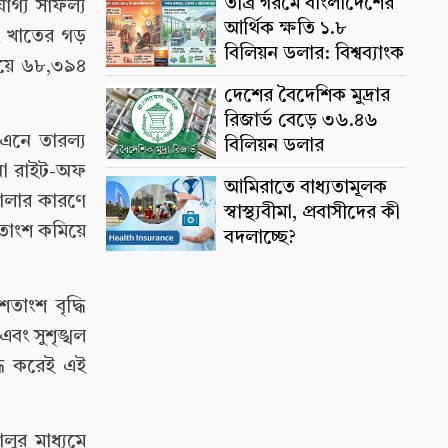
তীব্র গরমে বাংলাদেশের
োগ্য সাফল্য
আর্থিক ক্ষতি ১.৮
িং খাতের গড়
বিলিয়ন ডলার: বিশ্বব্যাংক
পেয়ে ৬৮,৩৯৪
দেশের বৈদেশিক মুদ্রার
রিজার্ভ বেড়ে ৩৬.৪৬
 এনে তারল্য
বিলিয়ন ডলার
 বা রাইট-অফ
আমিরাতে বাধ্যতামূলক
মালার কারণে
স্বাস্থ্যবীমা, প্রবাসীদের কী
শতাংশ কমিয়ে
বদলাচ্ছে?
তাংশ বৃদ্ধি
এবং সুশৃঙ্খল
্ধি করেই এই
লুর মাধ্যমে