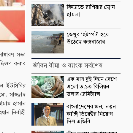
কিয়েভে রাশিয়ার ড্রোন
হামলা
ডেঙ্গুর ‘হটস্পট’ হয়ে
উঠেছে কক্সবাজার
 সাধারণ সভা
বিগুণ করার
জীবন বীমা ও ব্যাংক সর্বশেষ
এক মাস দুই দিনে দেশে
েন ইউসিবির
এলো ৩.১৩ বিলিয়ন
ডলার রেমিট্যান্স
মো. সাজ্জাদ
 ইমাম হাসান
বাংলাদেশের জন্য নতুন
ান নির্বাহী
কান্ট্রি ডিরেক্টর নিয়োগ
দিল এডিবি