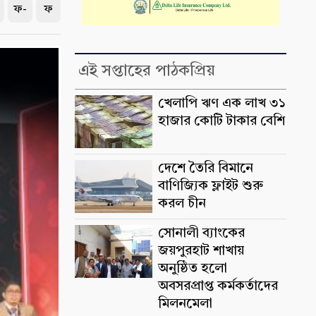
ফ-
ফ
এই সপ্তাহের পাঠকপ্রিয়
খেলাপি ঋণ এক লাখ ৩১
হাজার কোটি টাকার বেশি
দেশে তৈরি বিমানে
বাণিজ্যিক ফ্লাইট শুরু
করল চীন
সোনালী ব্যাংকের
জয়পুরহাট শাখায়
অনুষ্ঠিত হলো
অবসরপ্রাপ্ত কর্মকর্তাদের
মিলনমেলা