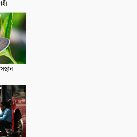
োহী
াসস্থান