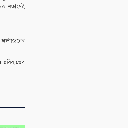
 ৬৫ শতাংশই
কল অংশীজনের
য় ভবিষ্যতের