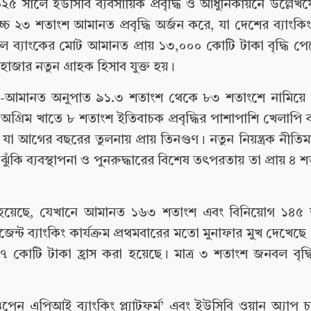
২০২৫ সালে ইউসিবি ব্যবসায়িক প্রবৃদ্ধি ও আধুনিকায়নে উল্লেখয
্চ ২৩ শতাংশ আমানত প্রবৃদ্ধি অর্জন করে, যা দেশের ব্যাংক
 ফলে ব্যাংকের মোট আমানত প্রায় ১৩,০০০ কোটি টাকা বৃদ্ধি 
াজার নতুন গ্রাহক হিসাব যুক্ত হয়।
 তার ঋণ-আমানত অনুপাত ৯১.৩ শতাংশ থেকে ৮৩ শতাংশে নামিয়ে
অগ্রিম খাতে ৮ শতাংশ ইতিবাচক প্রবৃদ্ধির পাশাপাশি খেলাপি
 যা আগের বছরের তুলনায় প্রায় তিনগুণ। নতুন নিয়ন্ত্রক নীতি
ুঁকি ব্যবস্থাপনা ও পুনরুদ্ধারের বিশেষ তৎপরতায় তা প্রায় ৪ 
র্জিত হয়েছে, যেখানে আমানত ১৬৩ শতাংশ এবং বিনিয়োগ ১৪৫ শ
এজেন্ট ব্যাংকিং কার্যক্রম প্রথমবারের মতো মুনাফার মুখ দেখেছে 
রায় ৯৭ কোটি টাকা হ্রাস করা হয়েছে। মাত্র ৩ শতাংশ জনবল বৃদ
‘ওপেন এপিআই ব্যাংকিং প্ল্যাটফর্ম’ এবং ইউসিবি ওয়ান অ্যাপ চা