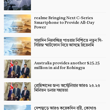
realme Bringing Next C-Series
Smartphone to Provide All-Day
Power
সারাদিন নিরবচ্ছিন্ন পাওয়ার নিশ্চিতে নতুন সি-
সিরিজ স্মার্টফোন নিয়ে আসছে রিয়েলমি
Australia provides another $25.25
million in aid for Rohingya
রোহিঙ্গাদের জন্য অস্ট্রেলিয়ার আরও ২৫.২৫
মিলিয়ন ডলার সহায়তা
দেশজুড়ে আরও কয়েকদিন বৃষ্টি, কোথাও