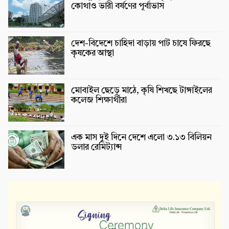
কোথাও ভারী বর্ষণের পূর্বাভাস
দেশ-বিদেশে চাহিদা বাড়ায় পাট চাষে ফিরছে
কৃষকের আস্থা
মোবাইল ছেড়ে মাঠে, কৃষি শিখছে টাঙ্গাইলের
কলেজ শিক্ষার্থীরা
এক মাস দুই দিনে দেশে এলো ৩.১৩ বিলিয়ন
ডলার রেমিট্যান্স