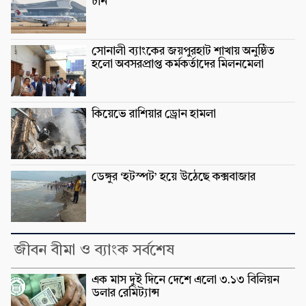
চীন
সোনালী ব্যাংকের জয়পুরহাট শাখায় অনুষ্ঠিত
হলো অবসরপ্রাপ্ত কর্মকর্তাদের মিলনমেলা
কিয়েভে রাশিয়ার ড্রোন হামলা
ডেঙ্গুর ‘হটস্পট’ হয়ে উঠেছে কক্সবাজার
জীবন বীমা ও ব্যাংক সর্বশেষ
এক মাস দুই দিনে দেশে এলো ৩.১৩ বিলিয়ন
ডলার রেমিট্যান্স