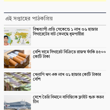
এই সপ্তাহের পাঠকপ্রিয়
বিশ্বব্যাপী প্রতি সেকেন্ডে ১ লাখ ৩৬ হাজার
সিগারেটের বাট ফেলছে ধূমপায়ীরা
বেশি দামে সিগারেট বিক্রিতে রাজস্ব ফাঁকি ৪৫০০
কোটি টাকা
খেলাপি ঋণ এক লাখ ৩১ হাজার কোটি টাকার
বেশি
দেশে তৈরি বিমানে বাণিজ্যিক ফ্লাইট শুরু করল
চীন