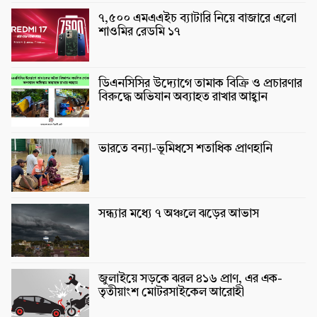
৭,৫০০ এমএএইচ ব্যাটারি নিয়ে বাজারে এলো
শাওমির রেডমি ১৭
ডিএনসিসির উদ্যোগে তামাক বিক্রি ও প্রচারণার
বিরুদ্ধে অভিযান অব্যাহত রাখার আহ্বান
ভারতে বন্যা-ভূমিধসে শতাধিক প্রাণহানি
সন্ধ্যার মধ্যে ৭ অঞ্চলে ঝড়ের আভাস
জুলাইয়ে সড়কে ঝরল ৪১৬ প্রাণ, এর এক-
তৃতীয়াংশ মোটরসাইকেল আরোহী