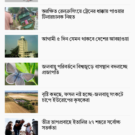
অরক্ষিত রেলক্রসিংয়ে ট্রেনের ধাক্কায় পাওয়ার
টিলারচালক নিহত
আগামী ৫ দিন যেমন থাকবে দেশের আবহাওয়া
জলবায়ু পরিবর্তনে বিশ্বজুড়ে বাসস্থান বদলাচ্ছে
প্রজাপতি
বৃষ্টি কমছে, ফসল নষ্ট হচ্ছে-জলবায়ু সংকটে
চাপে ইউরোপের কৃষকেরা
তীব্র তাপপ্রবাহে ইতালির ২৭ শহরে সর্বোচ্চ
সতর্কতা