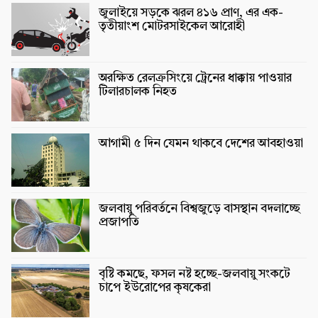
জুলাইয়ে সড়কে ঝরল ৪১৬ প্রাণ, এর এক-
তৃতীয়াংশ মোটরসাইকেল আরোহী
অরক্ষিত রেলক্রসিংয়ে ট্রেনের ধাক্কায় পাওয়ার
টিলারচালক নিহত
আগামী ৫ দিন যেমন থাকবে দেশের আবহাওয়া
জলবায়ু পরিবর্তনে বিশ্বজুড়ে বাসস্থান বদলাচ্ছে
প্রজাপতি
বৃষ্টি কমছে, ফসল নষ্ট হচ্ছে-জলবায়ু সংকটে
চাপে ইউরোপের কৃষকেরা