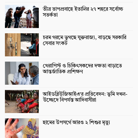
তীব্র তাপপ্রবাহে ইতালির ২৭ শহরে সর্বোচ্চ
সতর্কতা
চরম গরমে ভুগছে যুক্তরাজ্য, বাড়ছে সরকারি
সেবার সংকট
থেরাপিস্ট ও চিকিৎসকদের দক্ষতা বাড়াতে
আন্তর্জাতিক প্রশিক্ষণ
আইডব্লিউজিআইএ’র প্রতিবেদন: ভূমি দখল-
উচ্ছেদে বিপর্যস্ত আদিবাসীরা
হামের উপসর্গে আরও ২ শিশুর মৃত্যু