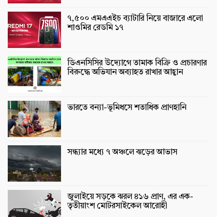
৭,৫০০ এমএএইচ ব্যাটারি নিয়ে বাজারে এলো
শাওমির রেডমি ১৭
ডিএনসিসির উদ্যোগে তামাক বিক্রি ও প্রচারণার
বিরুদ্ধে অভিযান অব্যাহত রাখার আহ্বান
ভারতে বন্যা-ভূমিধসে শতাধিক প্রাণহানি
সন্ধ্যার মধ্যে ৭ অঞ্চলে ঝড়ের আভাস
জুলাইয়ে সড়কে ঝরল ৪১৬ প্রাণ, এর এক-
তৃতীয়াংশ মোটরসাইকেল আরোহী