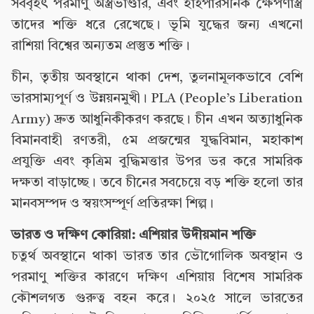
সর্ববৃহৎ পরমাণু অস্ত্রভাণ্ডার, এবং হাইপারসনিক ক্ষেপণাস্ত্র
তাদের শক্তি ধরে রেখেছে। ভূমি যুদ্ধের জন্য এখনো
রাশিয়া বিশ্বের অন্যতম প্রস্তুত শক্তি।
চীন, তৃতীয় অবস্থানে থাকা দেশ, তুলনামূলকভাবে বেশি
ভারসাম্যপূর্ণ ও উন্নয়নমুখী। PLA (People’s Liberation
Army) দ্রুত আধুনিকীকরণ করছে। চীন এখন অত্যাধুনিক
বিমানবাহী রণতরী, ৫ম প্রজন্মের যুদ্ধবিমান, মহাকাশ
প্রযুক্তি এবং কৃত্রিম বুদ্ধিমত্তার উপর ভর করে সামরিক
দক্ষতা বাড়াচ্ছে। তবে চীনের সবচেয়ে বড় শক্তি হলো তার
মানবসম্পদ ও স্বয়ংসম্পূর্ণ প্রতিরক্ষা শিল্প।
ভারত ও দক্ষিণ কোরিয়া: এশিয়ার উদীয়মান শক্তি
চতুর্থ অবস্থানে থাকা ভারত তার ভৌগোলিক অবস্থান ও
পরমাণু শক্তির কারণে দক্ষিণ এশিয়ায় বিশেষ সামরিক
কৌশলগত গুরুত্ব বহন করে। ২০২৫ সালে ভারতের