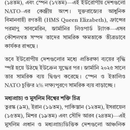
(১৪তম), এবং স্পেন (১৭তম)—এই ইউরোপীয় দেশগুলো
NATO–এর কেন্দ্রীয় অংশ। যুক্তরাজ্যের আধুনিক
বিমানবাহী রণতরী (HMS Queen Elizabeth), ফ্রান্সের
পরমাণু সাবমেরিন, জার্মানির লিওপার্ড ট্যাংক—এসব
কৌশলগত সম্পদ তাদের সামরিক ক্ষমতাকে তীব্রভাবে
কার্যকর রাখছে।
তবে ইউরোপীয় দেশগুলোর মধ্যে প্রতিরক্ষা ব্যয়ের বৃদ্ধি
স্পষ্ট হয়ে উঠছে ইউক্রেন যুদ্ধের পর। জার্মানি ২০২৫ সালে
তার সামরিক ব্যয় দ্বিগুণ করেছে। স্পেন ও ইতালিও
NATO চুক্তির ২% লক্ষ্যপূরণে সামরিক ব্যয় বাড়াচ্ছে।
মধ্যপ্রাচ্য ও মুসলিম বিশ্বের শক্তি চিত্র
তুরস্ক (৯ম), ইরান (১৬তম), পাকিস্তান (১২তম), ইসরায়েল
(১৫তম), মিশর (১৯তম) এবং সৌদি আরব (২৪তম)—এই
মুসলিম প্রধান ও মধ্যপ্রাচ্যভিত্তিক দেশগুলো আঞ্চলিক