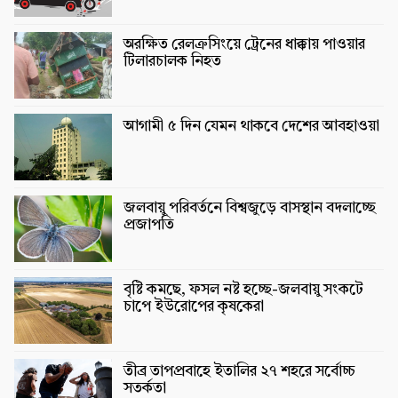
অরক্ষিত রেলক্রসিংয়ে ট্রেনের ধাক্কায় পাওয়ার
টিলারচালক নিহত
আগামী ৫ দিন যেমন থাকবে দেশের আবহাওয়া
জলবায়ু পরিবর্তনে বিশ্বজুড়ে বাসস্থান বদলাচ্ছে
প্রজাপতি
বৃষ্টি কমছে, ফসল নষ্ট হচ্ছে-জলবায়ু সংকটে
চাপে ইউরোপের কৃষকেরা
তীব্র তাপপ্রবাহে ইতালির ২৭ শহরে সর্বোচ্চ
সতর্কতা