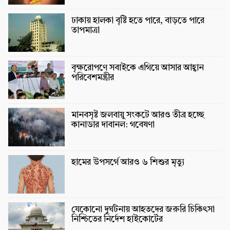
ঢাকায় হালকা বৃষ্টি হতে পারে, বাড়তে পারে
তাপমাত্রা
বৃক্ষরোপণে সবাইকে এগিয়ে আসার আহ্বান
পরিবেশমন্ত্রীর
মানবসৃষ্ট জলবায়ু সংকটে আরও তীব্র হচ্ছে
কানাডার দাবানল: গবেষণা
হামের উপসর্গে আরও ৬ শিশুর মৃত্যু
যেকোনো দুর্ঘটনায় আহতদের জরুরি চিকিৎসা
নিশ্চিতের নির্দেশ হাইকোর্টের