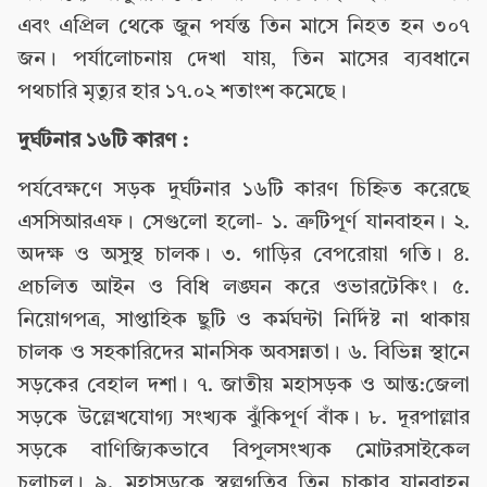
এবং এপ্রিল থেকে জুন পর্যন্ত তিন মাসে নিহত হন ৩০৭
জন। পর্যালোচনায় দেখা যায়, তিন মাসের ব্যবধানে
পথচারি মৃত্যুর হার ১৭.০২ শতাংশ কমেছে।
দুর্ঘটনার ১৬টি কারণ :
পর্যবেক্ষণে সড়ক দুর্ঘটনার ১৬টি কারণ চিহ্নিত করেছে
এসসিআরএফ। সেগুলো হলো- ১. ত্রুটিপূর্ণ যানবাহন। ২.
অদক্ষ ও অসুস্থ চালক। ৩. গাড়ির বেপরোয়া গতি। ৪.
প্রচলিত আইন ও বিধি লঙ্ঘন করে ওভারটেকিং। ৫.
নিয়োগপত্র, সাপ্তাহিক ছুটি ও কর্মঘন্টা নির্দিষ্ট না থাকায়
চালক ও সহকারিদের মানসিক অবসন্নতা। ৬. বিভিন্ন স্থানে
সড়কের বেহাল দশা। ৭. জাতীয় মহাসড়ক ও আন্ত:জেলা
সড়কে উল্লেখযোগ্য সংখ্যক ঝুঁকিপূর্ণ বাঁক। ৮. দূরপাল্লার
সড়কে বাণিজ্যিকভাবে বিপুলসংখ্যক মোটরসাইকেল
চলাচল। ৯. মহাসড়কে স্বল্পগতির তিন চাকার যানবাহন