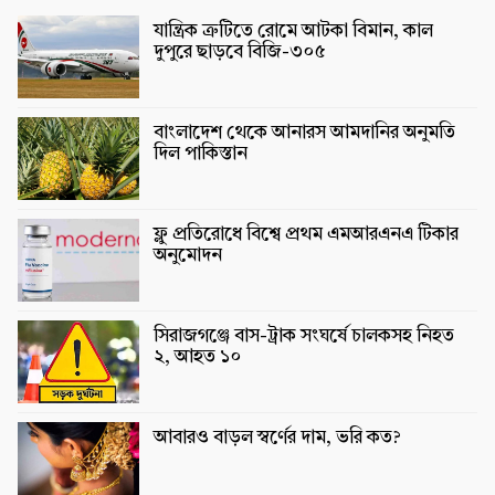
যান্ত্রিক ত্রুটিতে রোমে আটকা বিমান, কাল
দুপুরে ছাড়বে বিজি-৩০৫
বাংলাদেশ থেকে আনারস আমদানির অনুমতি
দিল পাকিস্তান
ফ্লু প্রতিরোধে বিশ্বে প্রথম এমআরএনএ টিকার
অনুমোদন
সিরাজগঞ্জে বাস-ট্রাক সংঘর্ষে চালকসহ নিহত
২, আহত ১০
আবারও বাড়ল স্বর্ণের দাম, ভরি কত?