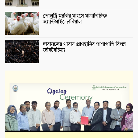
পোলট্রি মরগির মাংসে মাত্রাতিরিক্ত
অ্যান্টিমাইক্রোবিয়াল
দাবানলের থাবায় প্রাণহানির পাশাপাশি বিপন্ন
জীববৈচিত্র্য