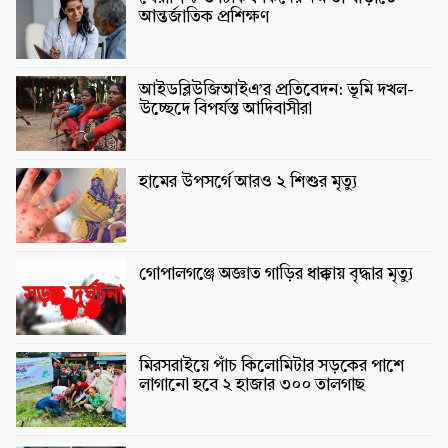
আন্তর্জাতিক প্রশিক্ষণ
আইডব্লিউজিআইএ’র প্রতিবেদন: ভূমি দখল-
উচ্ছেদে বিপর্যস্ত আদিবাসীরা
হামের উপসর্গে আরও ২ শিশুর মৃত্যু
গোপালগঞ্জে অজ্ঞাত গাড়ির ধাক্কায় বৃদ্ধার মৃত্যু
মিরসরাইয়ে পাঁচ কিলোমিটার সড়কের পাশে
লাগানো হবে ২ হাজার ৩০০ তালগাছ