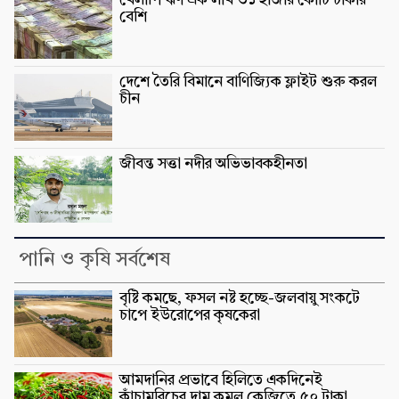
খেলাপি ঋণ এক লাখ ৩১ হাজার কোটি টাকার
বেশি
দেশে তৈরি বিমানে বাণিজ্যিক ফ্লাইট শুরু করল
চীন
জীবন্ত সত্তা নদীর অভিভাবকহীনতা
পানি ও কৃষি সর্বশেষ
বৃষ্টি কমছে, ফসল নষ্ট হচ্ছে-জলবায়ু সংকটে
চাপে ইউরোপের কৃষকেরা
আমদানির প্রভাবে হিলিতে একদিনেই
কাঁচামরিচের দাম কমল কেজিতে ৫০ টাকা