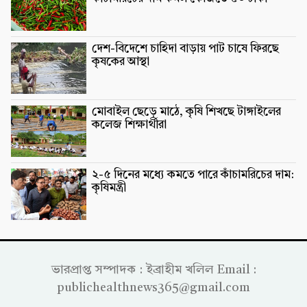
দেশ-বিদেশে চাহিদা বাড়ায় পাট চাষে ফিরছে
কৃষকের আস্থা
মোবাইল ছেড়ে মাঠে, কৃষি শিখছে টাঙ্গাইলের
কলেজ শিক্ষার্থীরা
২-৫ দিনের মধ্যে কমতে পারে কাঁচামরিচের দাম:
কৃষিমন্ত্রী
ভারপ্রাপ্ত সম্পাদক : ইব্রাহীম খলিল Email :
publichealthnews365@gmail.com