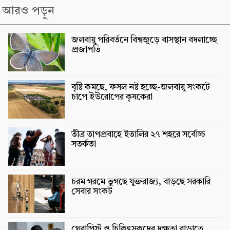
আরও পড়ুন
জলবায়ু পরিবর্তনে বিশ্বজুড়ে বাসস্থান বদলাচ্ছে
প্রজাপতি
বৃষ্টি কমছে, ফসল নষ্ট হচ্ছে-জলবায়ু সংকটে
চাপে ইউরোপের কৃষকেরা
তীব্র তাপপ্রবাহে ইতালির ২৭ শহরে সর্বোচ্চ
সতর্কতা
চরম গরমে ভুগছে যুক্তরাজ্য, বাড়ছে সরকারি
সেবার সংকট
থেরাপিস্ট ও চিকিৎসকদের দক্ষতা বাড়াতে