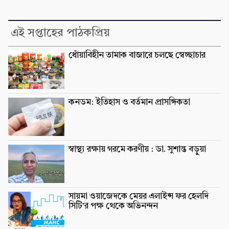
এই সপ্তাহের পাঠকপ্রিয়
ধোঁয়াবিহীন তামাক বাজারে চলছে স্বেচ্ছাচার
কনডম: ইতিহাস ও বর্তমান প্রাসঙ্গিকতা
স্বাস্থ্য রক্ষায় গরমে করণীয় : ডা. সুশান্ত বড়ুুয়া
সায়মা ওয়াজেদকে মেয়র এলাইন্স ফর হেলদি
সিটি’র পক্ষ থেকে অভিনন্দন