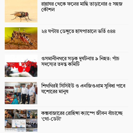
রান্নাঘর থেকে ফলের মাছি তাড়ানোর ৫ সহজ
কৌশল
২৪ ঘণ্টায় ডেঙ্গুতে হাসপাতালে ভর্তি ৫৪৪
ওসমানীনগরে সড়ক দুর্ঘটনায় ৯ নিহত: পাঁচ
সদস্যের তদন্ত কমিটি
শিগগিরই সিসিইউ ও এনজিওগ্রাম সুবিধা পাবে
যশোরের মানুষ
কক্সবাজারের রোহিঙ্গা ক্যাম্পে জীবন বাঁচাচ্ছে
‘গো-ডেটা’