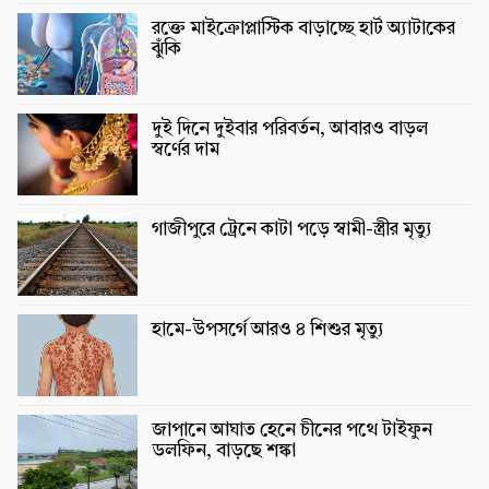
রক্তে মাইক্রোপ্লাস্টিক বাড়াচ্ছে হার্ট অ্যাটাকের
ঝুঁকি
দুই দিনে দুইবার পরিবর্তন, আবারও বাড়ল
স্বর্ণের দাম
গাজীপুরে ট্রেনে কাটা পড়ে স্বামী-স্ত্রীর মৃত্যু
হামে-উপসর্গে আরও ৪ শিশুর মৃত্যু
জাপানে আঘাত হেনে চীনের পথে টাইফুন
ডলফিন, বাড়ছে শঙ্কা