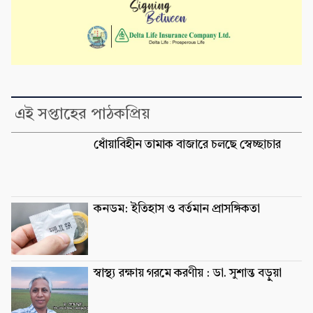
এই সপ্তাহের পাঠকপ্রিয়
ধোঁয়াবিহীন তামাক বাজারে চলছে স্বেচ্ছাচার
কনডম: ইতিহাস ও বর্তমান প্রাসঙ্গিকতা
স্বাস্থ্য রক্ষায় গরমে করণীয় : ডা. সুশান্ত বড়ুুয়া