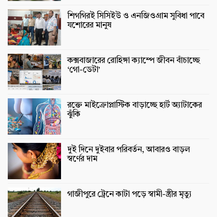
শিগগিরই সিসিইউ ও এনজিওগ্রাম সুবিধা পাবে
যশোরের মানুষ
কক্সবাজারের রোহিঙ্গা ক্যাম্পে জীবন বাঁচাচ্ছে
‘গো-ডেটা’
রক্তে মাইক্রোপ্লাস্টিক বাড়াচ্ছে হার্ট অ্যাটাকের
ঝুঁকি
দুই দিনে দুইবার পরিবর্তন, আবারও বাড়ল
স্বর্ণের দাম
গাজীপুরে ট্রেনে কাটা পড়ে স্বামী-স্ত্রীর মৃত্যু