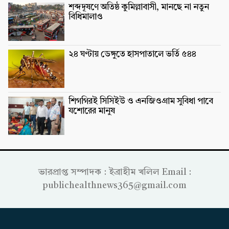
শব্দদূষণে অতিষ্ঠ কুমিল্লাবাসী, মানছে না নতুন
বিধিমালাও
২৪ ঘণ্টায় ডেঙ্গুতে হাসপাতালে ভর্তি ৫৪৪
শিগগিরই সিসিইউ ও এনজিওগ্রাম সুবিধা পাবে
যশোরের মানুষ
ভারপ্রাপ্ত সম্পাদক : ইব্রাহীম খলিল Email :
publichealthnews365@gmail.com