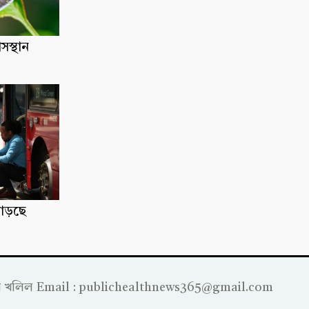
াসস্থান
াড়ছে
্রাহীম খলিল Email : publichealthnews365@gmail.com