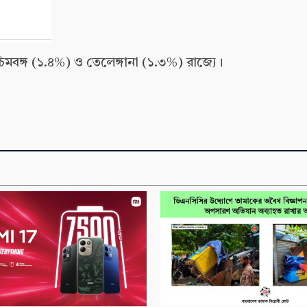
বঙ্গ (১.৪%) ও তেলেঙ্গানা (১.৩%) রাজ্যে।