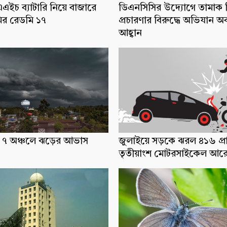
ইচ ব্যাটারি নিয়ে বাজারে
ডিএনসিসির উদ্যোগে তামাক ব
র রেডমি ১৭
প্রচারণার বিরুদ্ধে অভিযান অ
আহ্বান
ধ্যে ৭ অঞ্চলে ঝড়ের আভাস
জুলাইয়ে সড়কে ঝরল ৪১৬ প্র
তৃতীয়াংশ মোটরসাইকেল আর