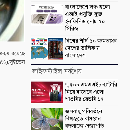
বাংলাদেশে লঞ্চ হলো
এআই প্রযুক্তি যুক্ত
ইনফিনিক্স নোট ৫০
সিরিজ
বিশ্বের শীর্ষ ৫০ ক্ষমতাধর
দেশের তালিকায়
্রমে রয়েছে
বাংলাদেশ
১২%),সুইডেন
লাইফস্টাইল সর্বশেষ
৭,৫০০ এমএএইচ ব্যাটারি
নিয়ে বাজারে এলো
শাওমির রেডমি ১৭
জলবায়ু পরিবর্তনে
বিশ্বজুড়ে বাসস্থান
বদলাচ্ছে প্রজাপতি