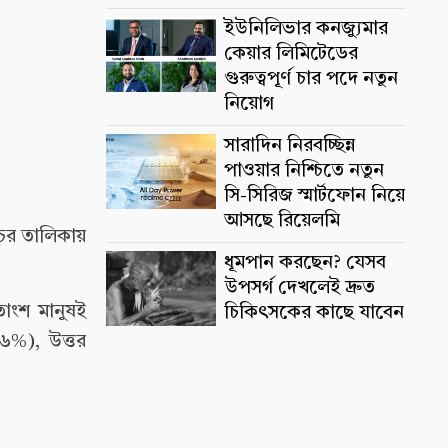
ইউনিলিভার কনজ্যুমার
কেয়ার লিমিটেডের
গুরুত্বপূর্ণ চার পদে নতুন
নিয়োগ
সারাদিন নিরবচ্ছিন্ন
পাওয়ার নিশ্চিতে নতুন
সি-সিরিজ স্মার্টফোন নিয়ে
আসছে রিয়েলমি
চের তালিকায়
ধূমপান করছেন? যেসব
উপসর্গ দেখলেই দ্রুত
াংশ মানুষই
চিকিৎসকের কাছে যাবেন
৬%), উত্তর