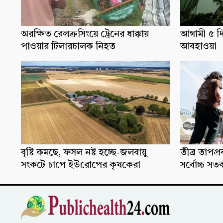
অরক্ষিত রেলক্রসিংয়ে ট্রেনের ধাক্কায়
আগামী ৫ দ
পাওয়ার টিলারচালক নিহত
আবহাওয়া
বৃষ্টি কমছে, ফসল নষ্ট হচ্ছে-জলবায়ু
তীব্র তাপপ
সংকটে চাপে ইউরোপের কৃষকেরা
সর্বোচ্চ সতর