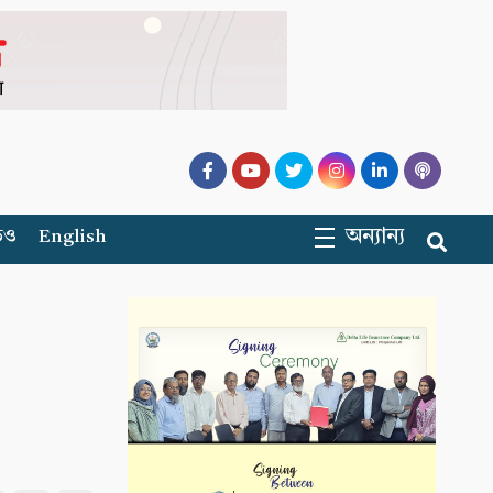
অন্যান্য
িও
English