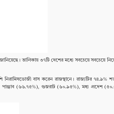
থ্য জানিয়েছে। তালিকায় ৩৭টি দেশের মধ্যে সবচেয়ে সবচেয়ে নি
শি নিরামিষভোজী বাস করেন রাজস্থানে। রাজ্যটির ৭৪.৯% শত
পাঞ্জাব (৬৬.৭৫%), গুজরাট (৬০.৯৫%), মধ্য প্রদেশ (৫০.