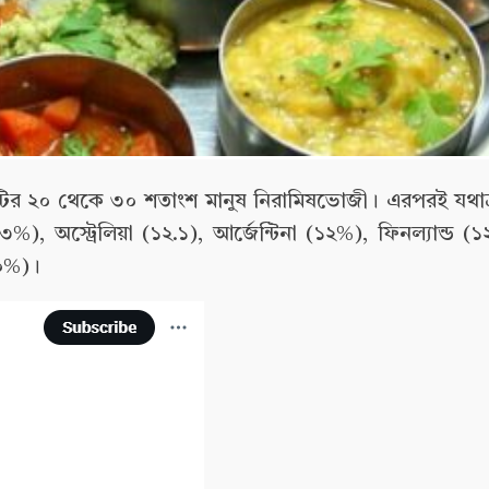
শটির ২০ থেকে ৩০ শতাংশ মানুষ নিরামিষভোজী। এরপরই যথাক
, অস্ট্রেলিয়া (১২.১), আর্জেন্টিনা (১২%), ফিনল্যান্ড (
১০%)।