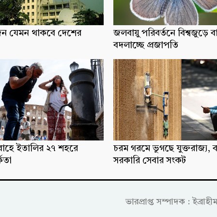
িন যেমন থাকবে দেশের
জলবায়ু পরিবর্তনে বিশ্বজুড়ে ব
বদলাচ্ছে প্রজাপতি
্রবাহে ইতালির ২৭ শহরে
চরম গরমে ভুগছে যুক্তরাজ্য, ব
্কতা
সরকারি সেবার সংকট
ভারপ্রাপ্ত সম্পাদক : ইব