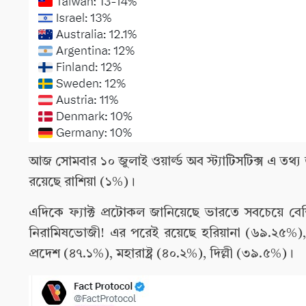
আজ সোমবার ১০ জুলাই ওয়ার্ল্ড অব স্ট্যাটিসটিক্স এ ত
রয়েছে রাশিয়া (১%)।
এদিকে ফ্যাক্ট প্রটোকল জানিয়েছে ভারতে সবচেয়ে বে
নিরামিষভোজী! এর পরেই রয়েছে হরিয়ানা (৬৯.২৫%), 
প্রদেশ (৪৭.১%), মহারাষ্ট্র (৪০.২%), দিল্লী (৩৯.৫%)।