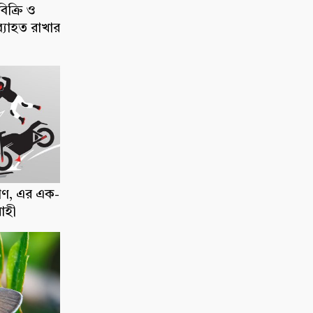
িক্রি ও
ব্যাহত রাখার
াণ, এর এক-
োহী