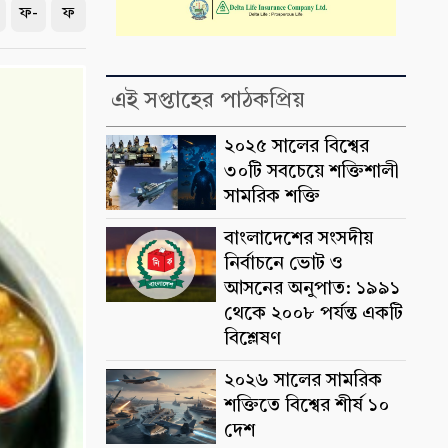
ফ-
ফ
এই সপ্তাহের পাঠকপ্রিয়
২০২৫ সালের বিশ্বের
৩০টি সবচেয়ে শক্তিশালী
সামরিক শক্তি
বাংলাদেশের সংসদীয়
নির্বাচনে ভোট ও
আসনের অনুপাত: ১৯৯১
থেকে ২০০৮ পর্যন্ত একটি
বিশ্লেষণ
২০২৬ সালের সামরিক
শক্তিতে বিশ্বের শীর্ষ ১০
দেশ