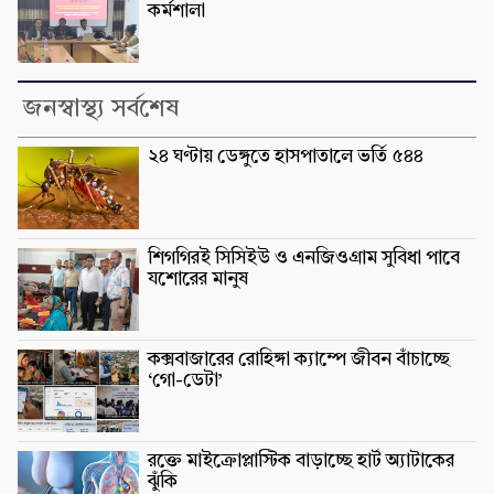
কর্মশালা
জনস্বাস্থ্য সর্বশেষ
২৪ ঘণ্টায় ডেঙ্গুতে হাসপাতালে ভর্তি ৫৪৪
শিগগিরই সিসিইউ ও এনজিওগ্রাম সুবিধা পাবে
যশোরের মানুষ
কক্সবাজারের রোহিঙ্গা ক্যাম্পে জীবন বাঁচাচ্ছে
‘গো-ডেটা’
রক্তে মাইক্রোপ্লাস্টিক বাড়াচ্ছে হার্ট অ্যাটাকের
ঝুঁকি