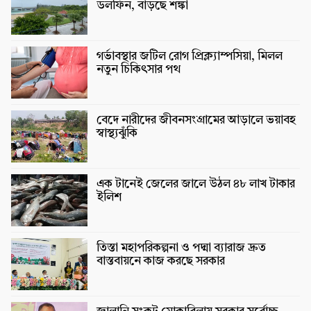
ডলফিন, বাড়ছে শঙ্কা
গর্ভাবস্থার জটিল রোগ প্রিক্ল্যাম্পসিয়া, মিলল
নতুন চিকিৎসার পথ
বেদে নারীদের জীবনসংগ্রামের আড়ালে ভয়াবহ
স্বাস্থ্যঝুঁকি
এক টানেই জেলের জালে উঠল ৪৮ লাখ টাকার
ইলিশ
তিস্তা মহাপরিকল্পনা ও পদ্মা ব্যারাজ দ্রুত
বাস্তবায়নে কাজ করছে সরকার