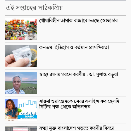
এই সপ্তাহের পাঠকপ্রিয়
ধোঁয়াবিহীন তামাক বাজারে চলছে স্বেচ্ছাচার
কনডম: ইতিহাস ও বর্তমান প্রাসঙ্গিকতা
স্বাস্থ্য রক্ষায় গরমে করণীয় : ডা. সুশান্ত বড়ুুয়া
সায়মা ওয়াজেদকে মেয়র এলাইন্স ফর হেলদি
সিটি’র পক্ষ থেকে অভিনন্দন
যক্ষ্মা মুক্ত বাংলাদেশ গড়তে করণীয় বিষয়ে