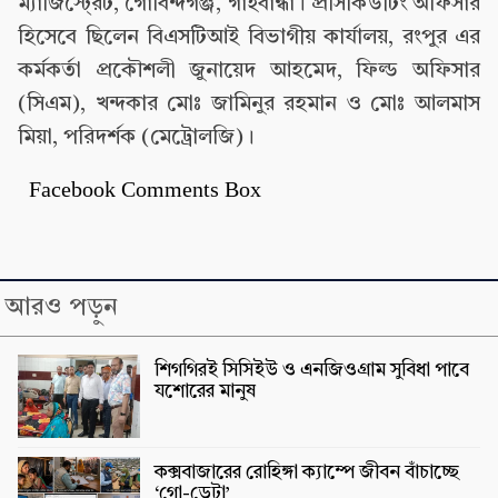
ম্যাজিস্টে্রট, গোবিন্দগঞ্জ, গাইবান্ধা। প্রসিকিউটিং অফিসার
হিসেবে ছিলেন বিএসটিআই বিভাগীয় কার্যালয়, রংপুর এর
কর্মকর্তা প্রকৌশলী জুনায়েদ আহমেদ, ফিল্ড অফিসার
(সিএম), খন্দকার মোঃ জামিনুর রহমান ও মোঃ আলমাস
মিয়া, পরিদর্শক (মেট্রোলজি)।
Facebook Comments Box
আরও পড়ুন
শিগগিরই সিসিইউ ও এনজিওগ্রাম সুবিধা পাবে
যশোরের মানুষ
কক্সবাজারের রোহিঙ্গা ক্যাম্পে জীবন বাঁচাচ্ছে
‘গো-ডেটা’