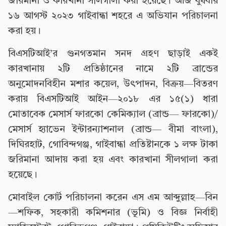
জরিমানা ও কারখানা সীলগালা করা হয়েছে। আজ বুধবার
১৬ আগস্ট ২০২৩ গাইবান্ধা শহরে এ অভিযান পরিচালনা
করা হয়।
বিএসটিআই’র গুনগতমান সনদ গ্রহণ ছাড়াই একই
কারখানায় ২টি প্রতিষ্ঠানের নামে ২টি ব্রান্ডের
অনুমোদনবিহীন মশার কয়েল, উৎপাদন, বিক্রয়—বিতরণ
করায় বিএসটিআই আইন—২০১৮ এর ১৫(১) ধারা
মোতাবেক মেসার্স ফারকো কেমিক্যাল (ব্রান্ড— ফারকো)/
মেসার্স হ্যাভেন ইন্টারন্যাশনাল (ব্রান্ড— বীমা বাংলা),
দিঘিরহাট, গোবিন্দগঞ্জ, গাইবান্ধা প্রতিষ্টানকে ১ লক্ষ টাকা
জরিমানা আদায় করা হয় এবং কারখানা সীলগালা করা
হয়েছে।
মোবাইল কোর্ট পরিচালনা করেন এস এম আব্দুল্লাহ—বিন
—শফিক, সহকারী কমিশনার (ভূমি) ও বিজ্ঞ নির্বাহী