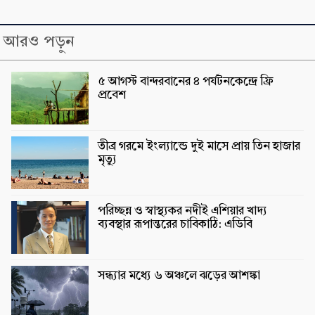
আরও পড়ুন
৫ আগস্ট বান্দরবানের ৪ পর্যটনকেন্দ্রে ফ্রি
প্রবেশ
তীব্র গরমে ইংল্যান্ডে দুই মাসে প্রায় তিন হাজার
মৃত্যু
পরিচ্ছন্ন ও স্বাস্থ্যকর নদীই এশিয়ার খাদ্য
ব্যবস্থার রূপান্তরের চাবিকাঠি: এডিবি
সন্ধ্যার মধ্যে ৬ অঞ্চলে ঝড়ের আশঙ্কা