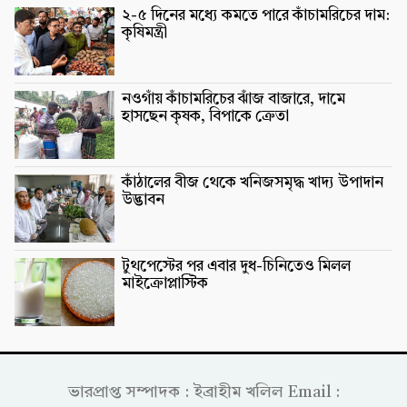
২-৫ দিনের মধ্যে কমতে পারে কাঁচামরিচের দাম:
কৃষিমন্ত্রী
নওগাঁয় কাঁচামরিচের ঝাঁজ বাজারে, দামে
হাসছেন কৃষক, বিপাকে ক্রেতা
কাঁঠালের বীজ থেকে খনিজসমৃদ্ধ খাদ্য উপাদান
উদ্ভাবন
টুথপেস্টের পর এবার দুধ-চিনিতেও মিলল
মাইক্রোপ্লাস্টিক
ভারপ্রাপ্ত সম্পাদক : ইব্রাহীম খলিল Email :