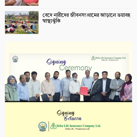
বেদে নারীদের জীবনসংগ্রামের আড়ালে ভয়াবহ
স্বাস্থ্যঝুঁকি