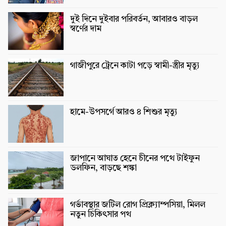
দুই দিনে দুইবার পরিবর্তন, আবারও বাড়ল
স্বর্ণের দাম
গাজীপুরে ট্রেনে কাটা পড়ে স্বামী-স্ত্রীর মৃত্যু
হামে-উপসর্গে আরও ৪ শিশুর মৃত্যু
জাপানে আঘাত হেনে চীনের পথে টাইফুন
ডলফিন, বাড়ছে শঙ্কা
গর্ভাবস্থার জটিল রোগ প্রিক্ল্যাম্পসিয়া, মিলল
নতুন চিকিৎসার পথ