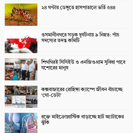
২৪ ঘণ্টায় ডেঙ্গুতে হাসপাতালে ভর্তি ৫৪৪
ওসমানীনগরে সড়ক দুর্ঘটনায় ৯ নিহত: পাঁচ
সদস্যের তদন্ত কমিটি
শিগগিরই সিসিইউ ও এনজিওগ্রাম সুবিধা পাবে
যশোরের মানুষ
কক্সবাজারের রোহিঙ্গা ক্যাম্পে জীবন বাঁচাচ্ছে
‘গো-ডেটা’
রক্তে মাইক্রোপ্লাস্টিক বাড়াচ্ছে হার্ট অ্যাটাকের
ঝুঁকি