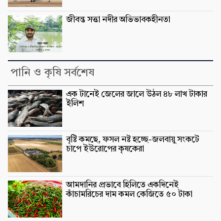
জীবন্ত সত্তা নদীর অভিভাবকহীনতা
পানি ও কৃষি সর্বশেষ
এক টানেই জেলের জালে উঠল ৪৮ লাখ টাকার
ইলিশ
বৃষ্টি কমছে, ফসল নষ্ট হচ্ছে-জলবায়ু সংকটে
চাপে ইউরোপের কৃষকেরা
আমদানির প্রভাবে হিলিতে একদিনেই
কাঁচামরিচের দাম কমল কেজিতে ৫০ টাকা