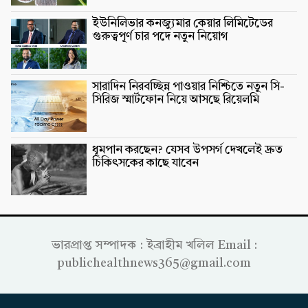
ইউনিলিভার কনজ্যুমার কেয়ার লিমিটেডের
গুরুত্বপূর্ণ চার পদে নতুন নিয়োগ
সারাদিন নিরবচ্ছিন্ন পাওয়ার নিশ্চিতে নতুন সি-
সিরিজ স্মার্টফোন নিয়ে আসছে রিয়েলমি
ধূমপান করছেন? যেসব উপসর্গ দেখলেই দ্রুত
চিকিৎসকের কাছে যাবেন
ভারপ্রাপ্ত সম্পাদক : ইব্রাহীম খলিল Email :
publichealthnews365@gmail.com