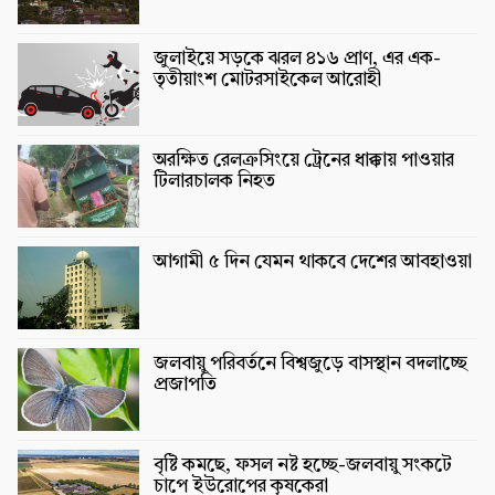
জুলাইয়ে সড়কে ঝরল ৪১৬ প্রাণ, এর এক-
তৃতীয়াংশ মোটরসাইকেল আরোহী
অরক্ষিত রেলক্রসিংয়ে ট্রেনের ধাক্কায় পাওয়ার
টিলারচালক নিহত
আগামী ৫ দিন যেমন থাকবে দেশের আবহাওয়া
জলবায়ু পরিবর্তনে বিশ্বজুড়ে বাসস্থান বদলাচ্ছে
প্রজাপতি
বৃষ্টি কমছে, ফসল নষ্ট হচ্ছে-জলবায়ু সংকটে
চাপে ইউরোপের কৃষকেরা