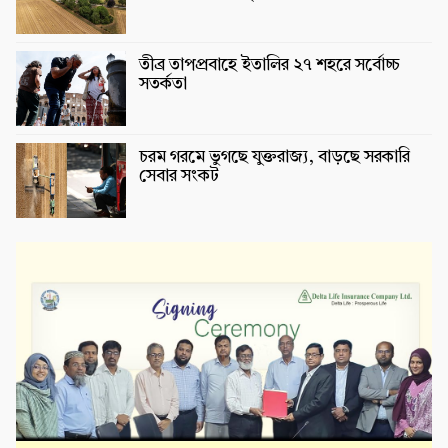
তীব্র তাপপ্রবাহে ইতালির ২৭ শহরে সর্বোচ্চ
সতর্কতা
চরম গরমে ভুগছে যুক্তরাজ্য, বাড়ছে সরকারি
সেবার সংকট