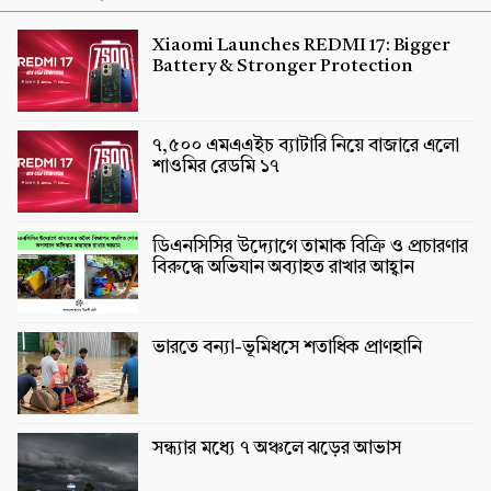
Xiaomi Launches REDMI 17: Bigger
Battery & Stronger Protection
৭,৫০০ এমএএইচ ব্যাটারি নিয়ে বাজারে এলো
শাওমির রেডমি ১৭
ডিএনসিসির উদ্যোগে তামাক বিক্রি ও প্রচারণার
বিরুদ্ধে অভিযান অব্যাহত রাখার আহ্বান
ভারতে বন্যা-ভূমিধসে শতাধিক প্রাণহানি
সন্ধ্যার মধ্যে ৭ অঞ্চলে ঝড়ের আভাস