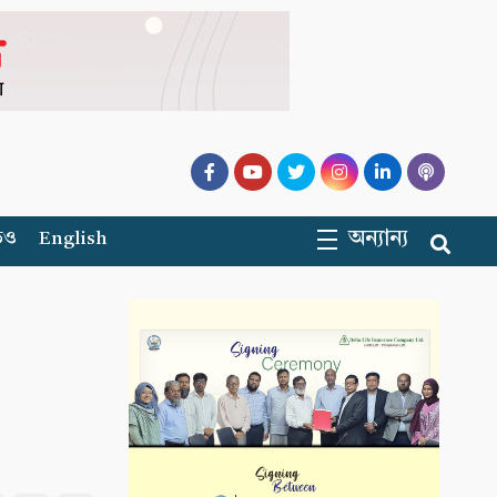
অন্যান্য
িও
English