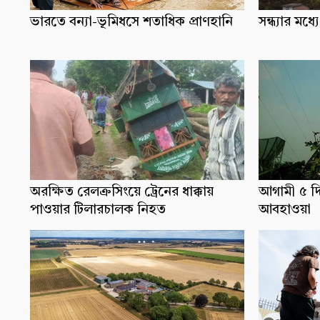
ভারতে বন্যা-ভূমিধসে শতাধিক প্রাণহানি
সন্ধ্যার ম
অরক্ষিত রেলক্রসিংয়ে ট্রেনের ধাক্কায়
আগামী ৫ দ
পাওয়ার টিলারচালক নিহত
আবহাওয়া