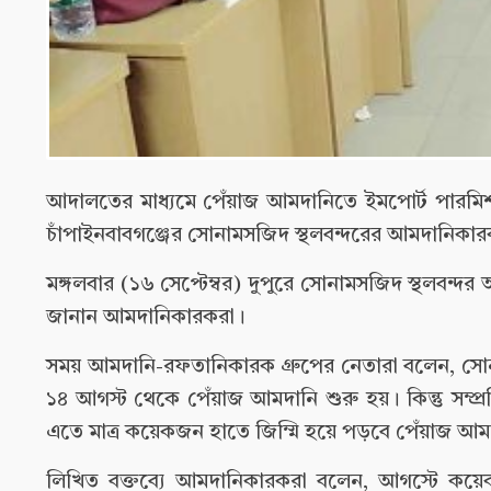
আদালতের মাধ্যমে পেঁয়াজ আমদানিতে ইমপোর্ট পারমিশ
চাঁপাইনবাবগঞ্জের সোনামসজিদ স্থলবন্দরের আমদানিকা
মঙ্গলবার (১৬ সেপ্টেম্বর) দুপুরে সোনামসজিদ স্থলবন্দ
জানান আমদানিকারকরা।
সময় আমদানি-রফতানিকারক গ্রুপের নেতারা বলেন, সোনাম
১৪ আগস্ট থেকে পেঁয়াজ আমদানি শুরু হয়। কিন্তু সম্
এতে মাত্র কয়েকজন হাতে জিম্মি হয়ে পড়বে পেঁয়াজ আমদ
লিখিত বক্তব্যে আমদানিকারকরা বলেন, আগস্টে কয়