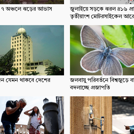
ধ্যে ৭ অঞ্চলে ঝড়ের আভাস
জুলাইয়ে সড়কে ঝরল ৪১৬ প্র
তৃতীয়াংশ মোটরসাইকেল আর
িন যেমন থাকবে দেশের
জলবায়ু পরিবর্তনে বিশ্বজুড়ে ব
বদলাচ্ছে প্রজাপতি