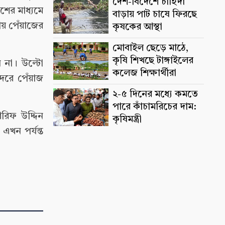
দেশ-বিদেশে চাহিদা
শের মাধ্যমে
বাড়ায় পাট চাষে ফিরছে
ায় পেঁয়াজের
কৃষকের আস্থা
মোবাইল ছেড়ে মাঠে,
কৃষি শিখছে টাঙ্গাইলের
 না। উল্টো
কলেজ শিক্ষার্থীরা
দরে পেঁয়াজ
২-৫ দিনের মধ্যে কমতে
পারে কাঁচামরিচের দাম:
রিফ উদ্দিন
কৃষিমন্ত্রী
এখন পর্যন্ত