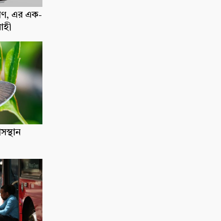
াণ, এর এক-
োহী
াসস্থান