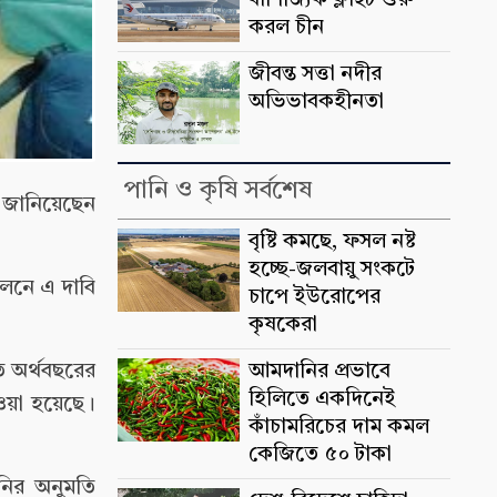
বাণিজ্যিক ফ্লাইট শুরু
করল চীন
জীবন্ত সত্তা নদীর
অভিভাবকহীনতা
পানি ও কৃষি সর্বশেষ
 জানিয়েছেন
বৃষ্টি কমছে, ফসল নষ্ট
হচ্ছে-জলবায়ু সংকটে
েলনে এ দাবি
চাপে ইউরোপের
কৃষকেরা
ি অর্থবছরের
আমদানির প্রভাবে
হিলিতে একদিনেই
ওয়া হয়েছে।
কাঁচামরিচের দাম কমল
কেজিতে ৫০ টাকা
নির অনুমতি