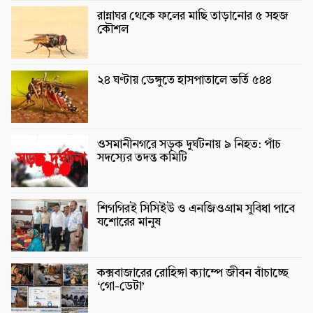
রান্নাঘর থেকে ফলের মাছি তাড়ানোর ৫ সহজ
কৌশল
২৪ ঘণ্টায় ডেঙ্গুতে হাসপাতালে ভর্তি ৫৪৪
ওসমানীনগরে সড়ক দুর্ঘটনায় ৯ নিহত: পাঁচ
সদস্যের তদন্ত কমিটি
শিগগিরই সিসিইউ ও এনজিওগ্রাম সুবিধা পাবে
যশোরের মানুষ
কক্সবাজারের রোহিঙ্গা ক্যাম্পে জীবন বাঁচাচ্ছে
‘গো-ডেটা’