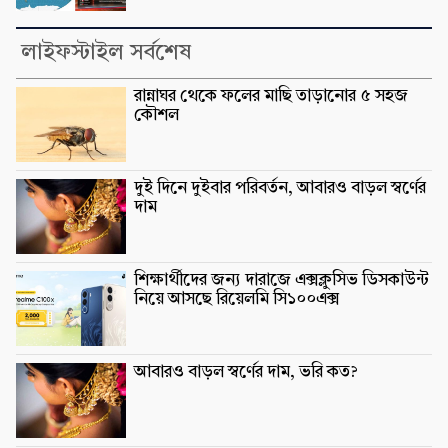
লাইফস্টাইল সর্বশেষ
রান্নাঘর থেকে ফলের মাছি তাড়ানোর ৫ সহজ
কৌশল
দুই দিনে দুইবার পরিবর্তন, আবারও বাড়ল স্বর্ণের
দাম
শিক্ষার্থীদের জন্য দারাজে এক্সক্লুসিভ ডিসকাউন্ট
নিয়ে আসছে রিয়েলমি সি১০০এক্স
আবারও বাড়ল স্বর্ণের দাম, ভরি কত?