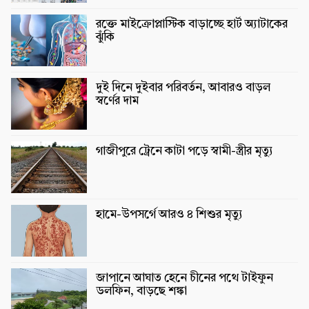
রক্তে মাইক্রোপ্লাস্টিক বাড়াচ্ছে হার্ট অ্যাটাকের
ঝুঁকি
দুই দিনে দুইবার পরিবর্তন, আবারও বাড়ল
স্বর্ণের দাম
গাজীপুরে ট্রেনে কাটা পড়ে স্বামী-স্ত্রীর মৃত্যু
হামে-উপসর্গে আরও ৪ শিশুর মৃত্যু
জাপানে আঘাত হেনে চীনের পথে টাইফুন
ডলফিন, বাড়ছে শঙ্কা