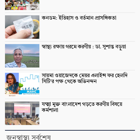
কনডম: ইতিহাস ও বর্তমান প্রাসঙ্গিকতা
স্বাস্থ্য রক্ষায় গরমে করণীয় : ডা. সুশান্ত বড়ুুয়া
সায়মা ওয়াজেদকে মেয়র এলাইন্স ফর হেলদি
সিটি’র পক্ষ থেকে অভিনন্দন
যক্ষ্মা মুক্ত বাংলাদেশ গড়তে করণীয় বিষয়ে
কর্মশালা
জনস্বাস্থ্য সর্বশেষ