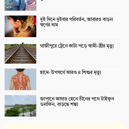
দুই দিনে দুইবার পরিবর্তন, আবারও বাড়ল
স্বর্ণের দাম
গাজীপুরে ট্রেনে কাটা পড়ে স্বামী-স্ত্রীর মৃত্যু
হামে-উপসর্গে আরও ৪ শিশুর মৃত্যু
জাপানে আঘাত হেনে চীনের পথে টাইফুন
ডলফিন, বাড়ছে শঙ্কা