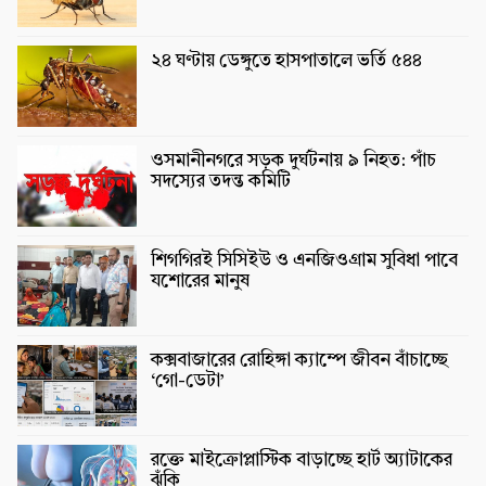
২৪ ঘণ্টায় ডেঙ্গুতে হাসপাতালে ভর্তি ৫৪৪
ওসমানীনগরে সড়ক দুর্ঘটনায় ৯ নিহত: পাঁচ
সদস্যের তদন্ত কমিটি
শিগগিরই সিসিইউ ও এনজিওগ্রাম সুবিধা পাবে
যশোরের মানুষ
কক্সবাজারের রোহিঙ্গা ক্যাম্পে জীবন বাঁচাচ্ছে
‘গো-ডেটা’
রক্তে মাইক্রোপ্লাস্টিক বাড়াচ্ছে হার্ট অ্যাটাকের
ঝুঁকি