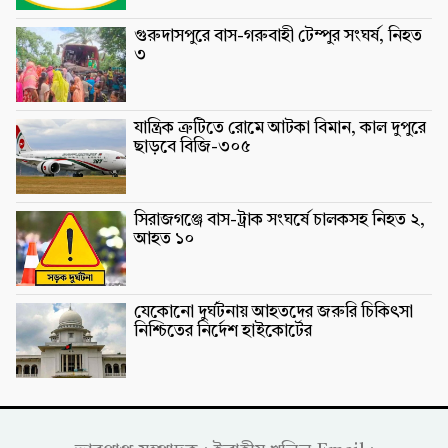
গুরুদাসপুরে বাস-গরুবাহী টেম্পুর সংঘর্ষ, নিহত
৩
যান্ত্রিক ত্রুটিতে রোমে আটকা বিমান, কাল দুপুরে
ছাড়বে বিজি-৩০৫
সিরাজগঞ্জে বাস-ট্রাক সংঘর্ষে চালকসহ নিহত ২,
আহত ১০
যেকোনো দুর্ঘটনায় আহতদের জরুরি চিকিৎসা
নিশ্চিতের নির্দেশ হাইকোর্টের