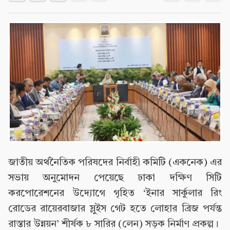
জাতীয় অর্থনৈতিক পরিষদের নির্বাহী কমিটি (একনেক) এর
সভায় অনুমোদন পেয়েছে ঢাকা দক্ষিণ সিটি
করপোরেশনের উদ্যোগে গৃহিত ‘ইনার সার্কুলার রিং
রোডের রায়েরবাজার স্লুইস গেট হতে লোহার ব্রিজ পর্যন্ত
রাস্তার উন্নয়ন’ শীর্ষক ৮ সারির (লেন) সড়ক নির্মাণ প্রকল্প।