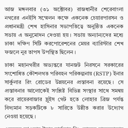
আজ মঙ্গলবার (৩১ অক্টোবর) রাজধানীর শেরেবাংলা
নগরের এনইসি সম্মেলন কক্ষে একনেক চেয়ারপারসন ও
প্রধানমন্ত্রী শেখ হাসিনার সভাপতিত্বে অনুষ্ঠিত একনেক
সভায় এ অনুমোদন দেওয়া হয়। সভায় অন্যান্যদের মধ্যে
ঢাকা দক্ষিণ সিটি করপোরেশনের মেয়র ব্যারিস্টার শেখ
ফজলে নূর তাপস উপস্থিত ছিলেন।
ঢাকা মহানগরীর অভ্যন্তরে যানজট নিরসনে সরকারের
সংশোধিত কৌশলগত পরিবহন পরিকল্পনায় (RSTP) ইনার
সার্কুলার রিং রোডের উন্নয়নের প্রস্তাবনা রয়েছে। সে
প্রস্তাবনার আলোকেই সংশ্লিষ্ট বিভিন্ন সংস্থার সাথে সমন্বয়
করে রায়েরবাজার স্লুইস গেট হতে লোহার ব্রিজ পর্যন্ত
বিদ্যমান সড়কটিকে ৮ সারিতে উন্নীত করার উদ্যোগ
নেওয়া হয়েছে।