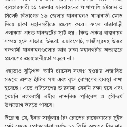
ব্যবহারকারী ২১ জেলার যানবাহনের পাশাপাশি চট্টগ্রাম ও
সিলেট বিভাগের ১৬ জেলার যানবাহনও যাত্রাবাড়ী মোড়
দিয়ে ঢাকা মহানগরীতে প্রবেশ করে। ফলে যাত্রাবাড়ী
এলাকায় প্রচন্ড যানজটের সৃষ্টি হয়। কিন্তু প্রকল্প বাস্তবায়ন
সম্পন্ন হলে সাভার, উত্তরা, এয়ারপোর্ট, গাজীপুরসহ উত্তর
বঙ্গগামী যানবাহনগুলোর আর ঢাকা মহানগরীর অভ্যন্তরে
প্রবেশের প্রয়োজনীয়তা পড়বে না।
এছাড়াও বুড়িগঙ্গা আদি চ্যানেল সংলগ্ন হওয়ায় প্রস্তাবিত
সড়কে প্রশস্ত হাঁটার পথ এবং বৃক্ষ রোপণের ব্যবস্থা রাখা
হয়েছে। এতে পরিবেশের ভারসাম্য যেমনি রক্ষা হবে এবং
তেমনি নগরবাসী নদীর নান্দনিক পরিবেশ ও সৌন্দর্য
উপভোগ করতে পারবে।
উল্লেখ্য যে, ইনার সার্কুলার রিং রোডের রায়েরবাজার স্লুইস
গেট থেকে পোস্তগোলা পর্যন্ত ১২ কিমি অংশের বিদ্যমান