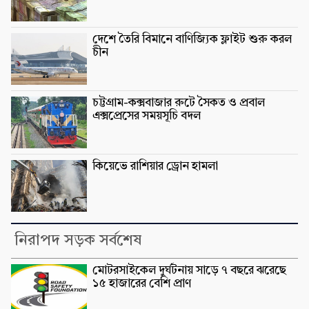
দেশে তৈরি বিমানে বাণিজ্যিক ফ্লাইট শুরু করল
চীন
চট্টগ্রাম-কক্সবাজার রুটে সৈকত ও প্রবাল
এক্সপ্রেসের সময়সূচি বদল
কিয়েভে রাশিয়ার ড্রোন হামলা
নিরাপদ সড়ক সর্বশেষ
মোটরসাইকেল দুর্ঘটনায় সাড়ে ৭ বছরে ঝরেছে
১৫ হাজারের বেশি প্রাণ