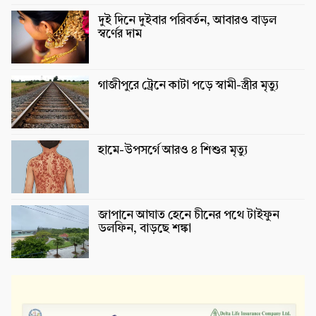
দুই দিনে দুইবার পরিবর্তন, আবারও বাড়ল
স্বর্ণের দাম
গাজীপুরে ট্রেনে কাটা পড়ে স্বামী-স্ত্রীর মৃত্যু
হামে-উপসর্গে আরও ৪ শিশুর মৃত্যু
জাপানে আঘাত হেনে চীনের পথে টাইফুন
ডলফিন, বাড়ছে শঙ্কা