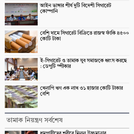
আইন ভাঙ্গার শীর্ষ দুটি বিদেশী সিগারেট
কোম্পানি
বেশি দামে সিগারেট বিক্রিতে রাজস্ব ফাঁকি ৪৫০০
কোটি টাকা
ই-সিগারেট ও তামাক যুব সমাজকে ধ্বংস করছে
: ডেপুটি স্পীকার
খেলাপি ঋণ এক লাখ ৩১ হাজার কোটি টাকার
বেশি
তামাক নিয়ন্ত্রণ সর্বশেষ
ধূমপায়ীদের শরীরে মিলল উচ্চমাত্রার