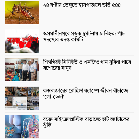
২৪ ঘণ্টায় ডেঙ্গুতে হাসপাতালে ভর্তি ৫৪৪
ওসমানীনগরে সড়ক দুর্ঘটনায় ৯ নিহত: পাঁচ
সদস্যের তদন্ত কমিটি
শিগগিরই সিসিইউ ও এনজিওগ্রাম সুবিধা পাবে
যশোরের মানুষ
কক্সবাজারের রোহিঙ্গা ক্যাম্পে জীবন বাঁচাচ্ছে
‘গো-ডেটা’
রক্তে মাইক্রোপ্লাস্টিক বাড়াচ্ছে হার্ট অ্যাটাকের
ঝুঁকি