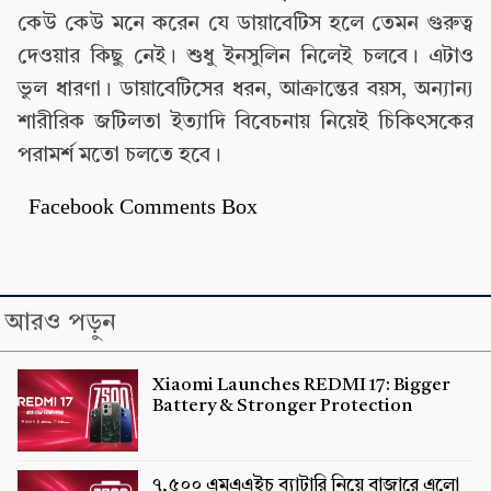
কেউ কেউ মনে করেন যে ডায়াবেটিস হলে তেমন গুরুত্ব
দেওয়ার কিছু নেই। শুধু ইনসুলিন নিলেই চলবে। এটাও
ভুল ধারণা। ডায়াবেটিসের ধরন, আক্রান্তের বয়স, অন্যান্য
শারীরিক জটিলতা ইত্যাদি বিবেচনায় নিয়েই চিকিৎসকের
পরামর্শ মতো চলতে হবে।
Facebook Comments Box
আরও পড়ুন
Xiaomi Launches REDMI 17: Bigger
Battery & Stronger Protection
৭,৫০০ এমএএইচ ব্যাটারি নিয়ে বাজারে এলো