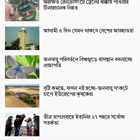
অরক্ষিত রেলক্রসিংয়ে ট্রেনের ধাক্কায় পাওয়ার
টিলারচালক নিহত
আগামী ৫ দিন যেমন থাকবে দেশের আবহাওয়া
জলবায়ু পরিবর্তনে বিশ্বজুড়ে বাসস্থান বদলাচ্ছে
প্রজাপতি
বৃষ্টি কমছে, ফসল নষ্ট হচ্ছে-জলবায়ু সংকটে
চাপে ইউরোপের কৃষকেরা
তীব্র তাপপ্রবাহে ইতালির ২৭ শহরে সর্বোচ্চ
সতর্কতা