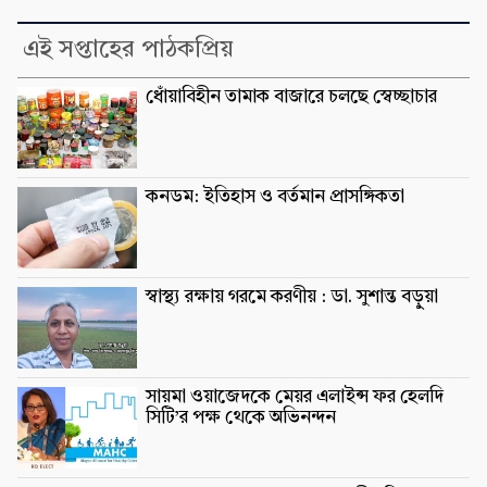
এই সপ্তাহের পাঠকপ্রিয়
ধোঁয়াবিহীন তামাক বাজারে চলছে স্বেচ্ছাচার
কনডম: ইতিহাস ও বর্তমান প্রাসঙ্গিকতা
স্বাস্থ্য রক্ষায় গরমে করণীয় : ডা. সুশান্ত বড়ুুয়া
সায়মা ওয়াজেদকে মেয়র এলাইন্স ফর হেলদি
সিটি’র পক্ষ থেকে অভিনন্দন