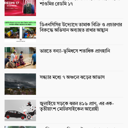
শাওমির রেডমি ১৭
ডিএনসিসির উদ্যোগে তামাক বিক্রি ও প্রচারণার
বিরুদ্ধে অভিযান অব্যাহত রাখার আহ্বান
ভারতে বন্যা-ভূমিধসে শতাধিক প্রাণহানি
সন্ধ্যার মধ্যে ৭ অঞ্চলে ঝড়ের আভাস
জুলাইয়ে সড়কে ঝরল ৪১৬ প্রাণ, এর এক-
তৃতীয়াংশ মোটরসাইকেল আরোহী