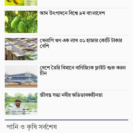
আম উৎপাদনে বিশ্বে ৯ম বাংলাদেশ
খেলাপি ঋণ এক লাখ ৩১ হাজার কোটি টাকার
বেশি
দেশে তৈরি বিমানে বাণিজ্যিক ফ্লাইট শুরু করল
চীন
জীবন্ত সত্তা নদীর অভিভাবকহীনতা
পানি ও কৃষি সর্বশেষ