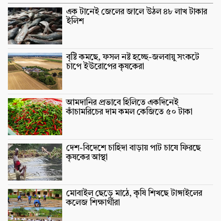
এক টানেই জেলের জালে উঠল ৪৮ লাখ টাকার
ইলিশ
বৃষ্টি কমছে, ফসল নষ্ট হচ্ছে-জলবায়ু সংকটে
চাপে ইউরোপের কৃষকেরা
আমদানির প্রভাবে হিলিতে একদিনেই
কাঁচামরিচের দাম কমল কেজিতে ৫০ টাকা
দেশ-বিদেশে চাহিদা বাড়ায় পাট চাষে ফিরছে
কৃষকের আস্থা
মোবাইল ছেড়ে মাঠে, কৃষি শিখছে টাঙ্গাইলের
কলেজ শিক্ষার্থীরা