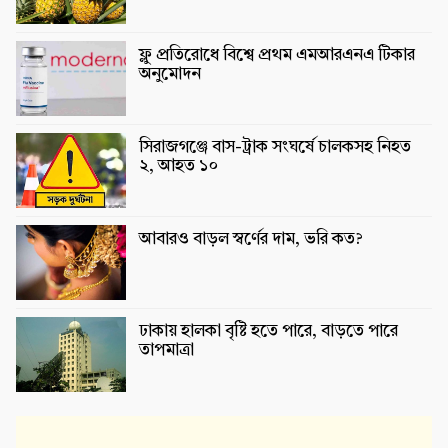
ফ্লু প্রতিরোধে বিশ্বে প্রথম এমআরএনএ টিকার
অনুমোদন
সিরাজগঞ্জে বাস-ট্রাক সংঘর্ষে চালকসহ নিহত
২, আহত ১০
আবারও বাড়ল স্বর্ণের দাম, ভরি কত?
ঢাকায় হালকা বৃষ্টি হতে পারে, বাড়তে পারে
তাপমাত্রা