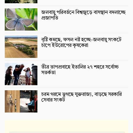
জলবায়ু পরিবর্তনে বিশ্বজুড়ে বাসস্থান বদলাচ্ছে
প্রজাপতি
বৃষ্টি কমছে, ফসল নষ্ট হচ্ছে-জলবায়ু সংকটে
চাপে ইউরোপের কৃষকেরা
তীব্র তাপপ্রবাহে ইতালির ২৭ শহরে সর্বোচ্চ
সতর্কতা
চরম গরমে ভুগছে যুক্তরাজ্য, বাড়ছে সরকারি
সেবার সংকট