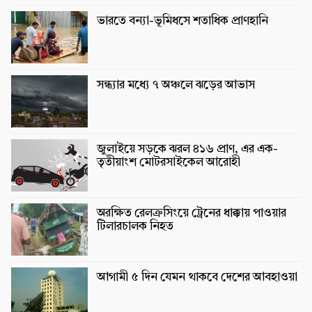
ভারতে বন্যা-ভূমিধসে শতাধিক প্রাণহানি
সন্ধ্যার মধ্যে ৭ অঞ্চলে ঝড়ের আভাস
জুলাইয়ে সড়কে ঝরল ৪১৬ প্রাণ, এর এক-
তৃতীয়াংশ মোটরসাইকেল আরোহী
অরক্ষিত রেলক্রসিংয়ে ট্রেনের ধাক্কায় পাওয়ার
টিলারচালক নিহত
আগামী ৫ দিন যেমন থাকবে দেশের আবহাওয়া