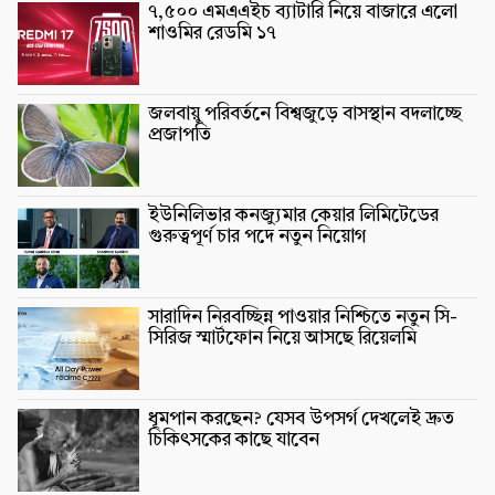
৭,৫০০ এমএএইচ ব্যাটারি নিয়ে বাজারে এলো
শাওমির রেডমি ১৭
জলবায়ু পরিবর্তনে বিশ্বজুড়ে বাসস্থান বদলাচ্ছে
প্রজাপতি
ইউনিলিভার কনজ্যুমার কেয়ার লিমিটেডের
গুরুত্বপূর্ণ চার পদে নতুন নিয়োগ
সারাদিন নিরবচ্ছিন্ন পাওয়ার নিশ্চিতে নতুন সি-
সিরিজ স্মার্টফোন নিয়ে আসছে রিয়েলমি
ধূমপান করছেন? যেসব উপসর্গ দেখলেই দ্রুত
চিকিৎসকের কাছে যাবেন