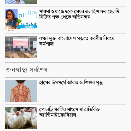
সায়মা ওয়াজেদকে মেয়র এলাইন্স ফর হেলদি
সিটি’র পক্ষ থেকে অভিনন্দন
যক্ষ্মা মুক্ত বাংলাদেশ গড়তে করণীয় বিষয়ে
কর্মশালা
জনস্বাস্থ্য সর্বশেষ
হামের উপসর্গে আরও ৬ শিশুর মৃত্যু
পোলট্রি মরগির মাংসে মাত্রাতিরিক্ত
অ্যান্টিমাইক্রোবিয়াল