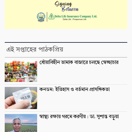
এই সপ্তাহের পাঠকপ্রিয়
ধোঁয়াবিহীন তামাক বাজারে চলছে স্বেচ্ছাচার
কনডম: ইতিহাস ও বর্তমান প্রাসঙ্গিকতা
স্বাস্থ্য রক্ষায় গরমে করণীয় : ডা. সুশান্ত বড়ুুয়া