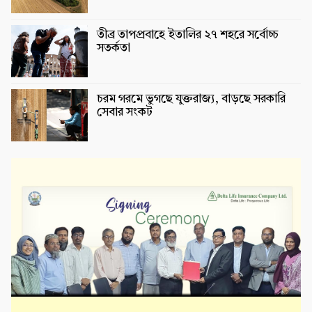
তীব্র তাপপ্রবাহে ইতালির ২৭ শহরে সর্বোচ্চ
সতর্কতা
চরম গরমে ভুগছে যুক্তরাজ্য, বাড়ছে সরকারি
সেবার সংকট