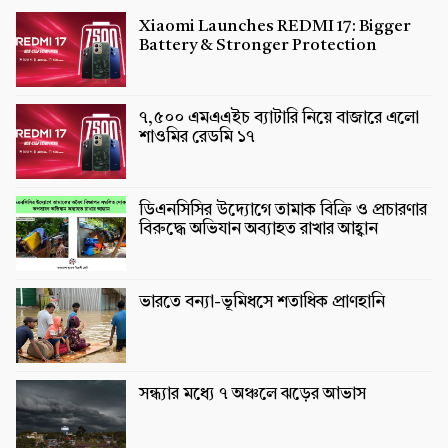
Xiaomi Launches REDMI 17: Bigger
Battery & Stronger Protection
৭,৫০০ এমএএইচ ব্যাটারি নিয়ে বাজারে এলো
শাওমির রেডমি ১৭
ডিএনসিসির উদ্যোগে তামাক বিক্রি ও প্রচারণার
বিরুদ্ধে অভিযান অব্যাহত রাখার আহ্বান
ভারতে বন্যা-ভূমিধসে শতাধিক প্রাণহানি
সন্ধ্যার মধ্যে ৭ অঞ্চলে ঝড়ের আভাস