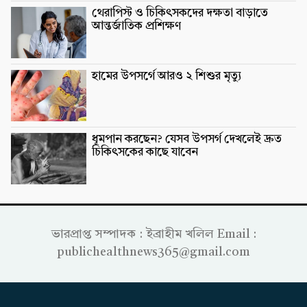
থেরাপিস্ট ও চিকিৎসকদের দক্ষতা বাড়াতে
আন্তর্জাতিক প্রশিক্ষণ
হামের উপসর্গে আরও ২ শিশুর মৃত্যু
ধূমপান করছেন? যেসব উপসর্গ দেখলেই দ্রুত
চিকিৎসকের কাছে যাবেন
ভারপ্রাপ্ত সম্পাদক : ইব্রাহীম খলিল Email :
publichealthnews365@gmail.com