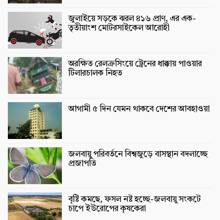
জুলাইয়ে সড়কে ঝরল ৪১৬ প্রাণ, এর এক-
তৃতীয়াংশ মোটরসাইকেল আরোহী
অরক্ষিত রেলক্রসিংয়ে ট্রেনের ধাক্কায় পাওয়ার
টিলারচালক নিহত
আগামী ৫ দিন যেমন থাকবে দেশের আবহাওয়া
জলবায়ু পরিবর্তনে বিশ্বজুড়ে বাসস্থান বদলাচ্ছে
প্রজাপতি
বৃষ্টি কমছে, ফসল নষ্ট হচ্ছে-জলবায়ু সংকটে
চাপে ইউরোপের কৃষকেরা