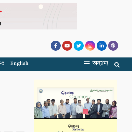
অন্যান্য
িও
English