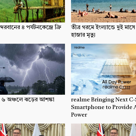
দরবানের ৪ পর্যটনকেন্দ্রে ফ্রি
তীব্র গরমে ইংল্যান্ডে দুই মাসে 
হাজার মৃত্যু
্যে ৬ অঞ্চলে ঝড়ের আশঙ্কা
realme Bringing Next C-
Smartphone to Provide 
Power