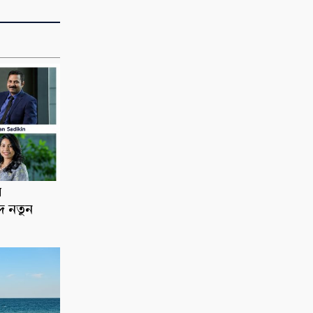
র
দে নতুন