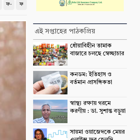
ফ-
ফ
এই সপ্তাহের পাঠকপ্রিয়
ধোঁয়াবিহীন তামাক
বাজারে চলছে স্বেচ্ছাচার
কনডম: ইতিহাস ও
বর্তমান প্রাসঙ্গিকতা
স্বাস্থ্য রক্ষায় গরমে
করণীয় : ডা. সুশান্ত বড়ুুয়া
সায়মা ওয়াজেদকে মেয়র