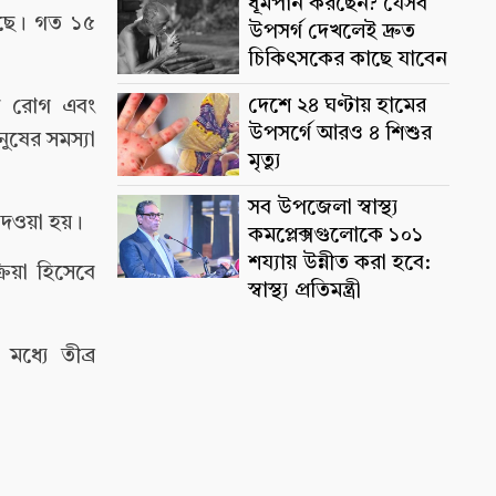
ধূমপান করছেন? যেসব
পড়ছে। গত ১৫
উপসর্গ দেখলেই দ্রুত
চিকিৎসকের কাছে যাবেন
দেশে ২৪ ঘণ্টায় হামের
্মক রোগ এবং
উপসর্গে আরও ৪ শিশুর
ুষের সমস্যা
মৃত্যু
সব উপজেলা স্বাস্থ্য
 দেওয়া হয়।
কমপ্লেক্সগুলোকে ১০১
শয্যায় উন্নীত করা হবে:
রিয়া হিসেবে
স্বাস্থ্য প্রতিমন্ত্রী
ধ্যে তীব্র