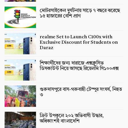
মোটরসাইকেল দুর্ঘটনায় সাড়ে ৭ বছরে ঝরেছে
১৫ হাজারের বেশি প্রাণ
realme Set to Launch C100x with
Exclusive Discount for Students on
Daraz
শিক্ষার্থীদের জন্য দারাজে এক্সক্লুসিভ
ডিসকাউন্ট নিয়ে আসছে রিয়েলমি সি১০০এক্স
গুরুদাসপুরে বাস-গরুবাহী টেম্পুর সংঘর্ষ, নিহত
৩
ক্রিট উপকূলে ২০২ অভিবাসী উদ্ধার,
অধিকাংশই বাংলাদেশি