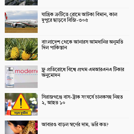
যান্ত্রিক ত্রুটিতে রোমে আটকা বিমান, কাল
দুপুরে ছাড়বে বিজি-৩০৫
বাংলাদেশ থেকে আনারস আমদানির অনুমতি
দিল পাকিস্তান
ফ্লু প্রতিরোধে বিশ্বে প্রথম এমআরএনএ টিকার
অনুমোদন
সিরাজগঞ্জে বাস-ট্রাক সংঘর্ষে চালকসহ নিহত
২, আহত ১০
আবারও বাড়ল স্বর্ণের দাম, ভরি কত?