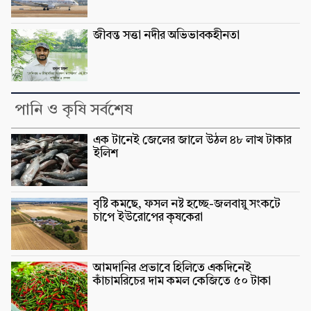
জীবন্ত সত্তা নদীর অভিভাবকহীনতা
পানি ও কৃষি সর্বশেষ
এক টানেই জেলের জালে উঠল ৪৮ লাখ টাকার
ইলিশ
বৃষ্টি কমছে, ফসল নষ্ট হচ্ছে-জলবায়ু সংকটে
চাপে ইউরোপের কৃষকেরা
আমদানির প্রভাবে হিলিতে একদিনেই
কাঁচামরিচের দাম কমল কেজিতে ৫০ টাকা