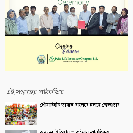
এই সপ্তাহের পাঠকপ্রিয়
ধোঁয়াবিহীন তামাক বাজারে চলছে স্বেচ্ছাচার
কনডম: ইতিহাস ও বর্তমান প্রাসঙ্গিকতা