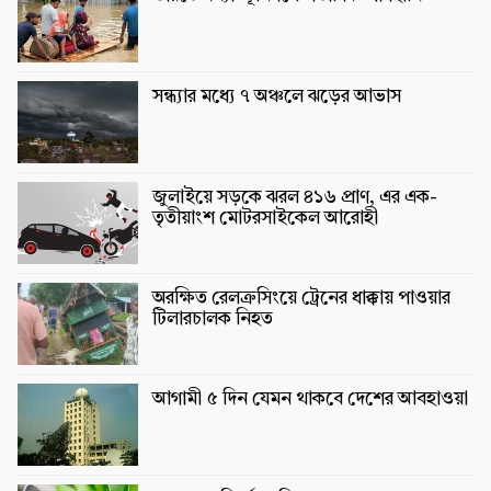
সন্ধ্যার মধ্যে ৭ অঞ্চলে ঝড়ের আভাস
জুলাইয়ে সড়কে ঝরল ৪১৬ প্রাণ, এর এক-
তৃতীয়াংশ মোটরসাইকেল আরোহী
অরক্ষিত রেলক্রসিংয়ে ট্রেনের ধাক্কায় পাওয়ার
টিলারচালক নিহত
আগামী ৫ দিন যেমন থাকবে দেশের আবহাওয়া