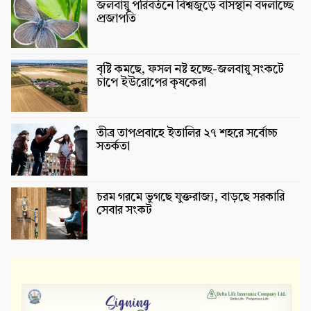
জলবায়ু পরিবর্তনে বিশ্বজুড়ে বাসস্থান বদলাচ্ছে
প্রজাপতি
বৃষ্টি কমছে, ফসল নষ্ট হচ্ছে-জলবায়ু সংকটে
চাপে ইউরোপের কৃষকেরা
তীব্র তাপপ্রবাহে ইতালির ২৭ শহরে সর্বোচ্চ
সতর্কতা
চরম গরমে ভুগছে যুক্তরাজ্য, বাড়ছে সরকারি
সেবার সংকট