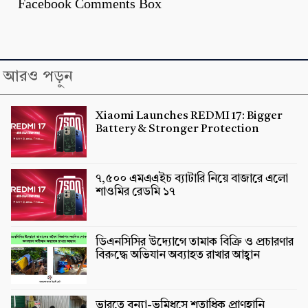
Facebook Comments Box
আরও পড়ুন
Xiaomi Launches REDMI 17: Bigger
Battery & Stronger Protection
৭,৫০০ এমএএইচ ব্যাটারি নিয়ে বাজারে এলো
শাওমির রেডমি ১৭
ডিএনসিসির উদ্যোগে তামাক বিক্রি ও প্রচারণার
বিরুদ্ধে অভিযান অব্যাহত রাখার আহ্বান
ভারতে বন্যা-ভূমিধসে শতাধিক প্রাণহানি