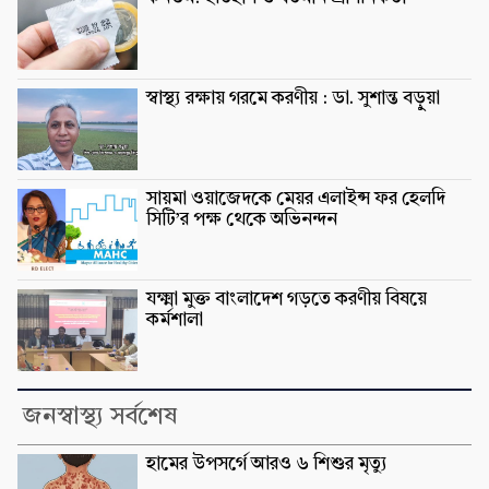
স্বাস্থ্য রক্ষায় গরমে করণীয় : ডা. সুশান্ত বড়ুুয়া
সায়মা ওয়াজেদকে মেয়র এলাইন্স ফর হেলদি
সিটি’র পক্ষ থেকে অভিনন্দন
যক্ষ্মা মুক্ত বাংলাদেশ গড়তে করণীয় বিষয়ে
কর্মশালা
জনস্বাস্থ্য সর্বশেষ
হামের উপসর্গে আরও ৬ শিশুর মৃত্যু