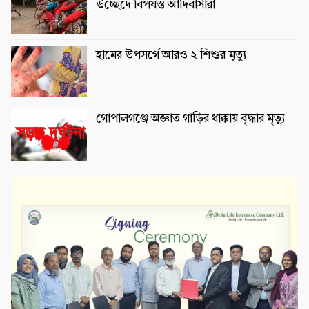
উচ্ছেদে বিপর্যস্ত আদিবাসীরা
হামের উপসর্গে আরও ২ শিশুর মৃত্যু
গোপালগঞ্জে অজ্ঞাত গাড়ির ধাক্কায় বৃদ্ধার মৃত্যু