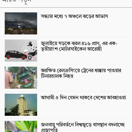
সন্ধ্যার মধ্যে ৭ অঞ্চলে ঝড়ের আভাস
জুলাইয়ে সড়কে ঝরল ৪১৬ প্রাণ, এর এক-
তৃতীয়াংশ মোটরসাইকেল আরোহী
অরক্ষিত রেলক্রসিংয়ে ট্রেনের ধাক্কায় পাওয়ার
টিলারচালক নিহত
আগামী ৫ দিন যেমন থাকবে দেশের আবহাওয়া
জলবায়ু পরিবর্তনে বিশ্বজুড়ে বাসস্থান বদলাচ্ছে
প্রজাপতি