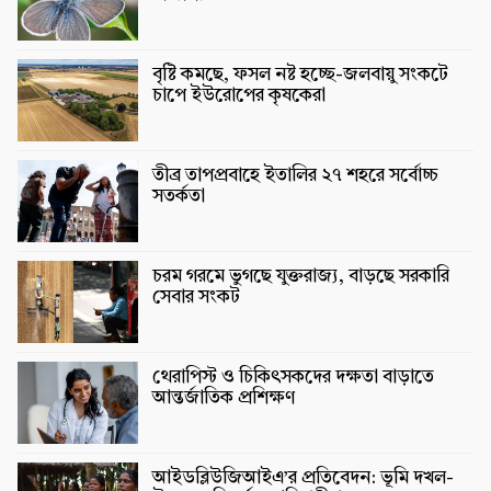
বৃষ্টি কমছে, ফসল নষ্ট হচ্ছে-জলবায়ু সংকটে
চাপে ইউরোপের কৃষকেরা
তীব্র তাপপ্রবাহে ইতালির ২৭ শহরে সর্বোচ্চ
সতর্কতা
চরম গরমে ভুগছে যুক্তরাজ্য, বাড়ছে সরকারি
সেবার সংকট
থেরাপিস্ট ও চিকিৎসকদের দক্ষতা বাড়াতে
আন্তর্জাতিক প্রশিক্ষণ
আইডব্লিউজিআইএ’র প্রতিবেদন: ভূমি দখল-