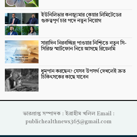
ইউনিলিভার কনজ্যুমার কেয়ার লিমিটেডের
গুরুত্বপূর্ণ চার পদে নতুন নিয়োগ
সারাদিন নিরবচ্ছিন্ন পাওয়ার নিশ্চিতে নতুন সি-
সিরিজ স্মার্টফোন নিয়ে আসছে রিয়েলমি
ধূমপান করছেন? যেসব উপসর্গ দেখলেই দ্রুত
চিকিৎসকের কাছে যাবেন
ভারপ্রাপ্ত সম্পাদক : ইব্রাহীম খলিল Email :
publichealthnews365@gmail.com