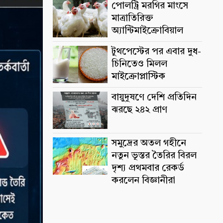
পোলট্রি মরগির মাংসে
মাত্রাতিরিক্ত
অ্যান্টিমাইক্রোবিয়াল
টুথপেস্টের পর এবার দুধ-
চিনিতেও মিলল
মাইক্রোপ্লাস্টিক
বায়ুদূষণে দেশি প্রতিদিন
ঝরছে ২৪২ প্রাণ
সমুদ্রের অতল গহীনে
নতুন ভূস্তর তৈরির বিরল
দৃশ্য প্রথমবার রেকর্ড
করলেন বিজ্ঞানীরা