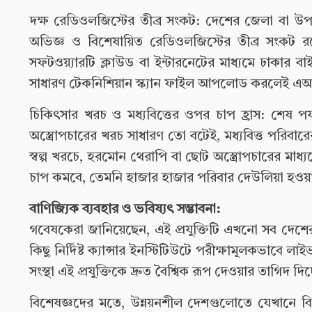
দক্ষ রেডিওলজিস্টের তীব্র সংকট: দেশের জেলা বা উ
অভিজ্ঞ ও বিশেষায়িত রেডিওলজিস্টের তীব্র সংকট
সফটওয়্যারটি ক্লাউড বা ইন্টারনেটের মাধ্যমে ঢাকার
সাধারণ টেকনিশিয়ান স্ক্যান ফাইল আপলোড করলেই এআই স্
চিকিৎসার খরচ ও মধ্যবিত্তের ওপর চাপ হ্রাস: শেষ প
অস্ত্রোপচারের খরচ সাধারণ তো বটেই, মধ্যবিত্ত পরিবার
স্বল্প খরচে, হরমোন থেরাপি বা ছোট অস্ত্রোপচারের মাধ্যম
চাপ কমবে, তেমনি হাজার হাজার পরিবার দেউলিয়া হওয়া
বাণিজ্যিক ব্যবহার ও ভবিষ্যৎ সম্ভাবনা:
গবেষকেরা জানিয়েছেন, এই প্রযুক্তিটি এখনো সব দেশের স
কিছু নির্দিষ্ট ক্যান্সার ইনস্টিটিউটে পরীক্ষামূলকভাবে লাইভ স
সংস্থা এই প্রযুক্তিকে দ্রুত বৈশ্বিক রূপ দেওয়ার তাগিদ দিচ
বিশেষজ্ঞদের মতে, উন্নয়নশীল দেশগুলোতে যেখানে 