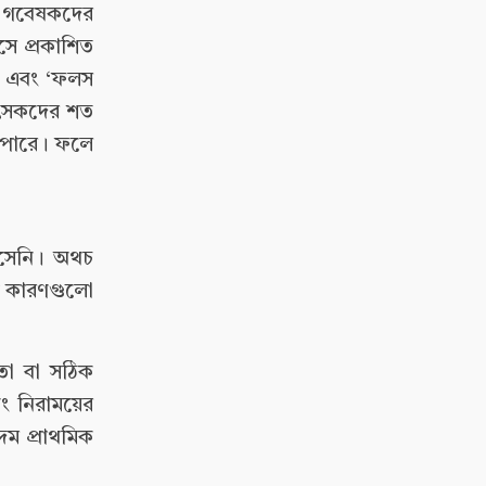
এর গবেষকদের
সে প্রকাশিত
) এবং ‘ফলস
িৎসকদের শত
তে পারে। ফলে
আসেনি। অথচ
ধান কারণগুলো
নতা বা সঠিক
বং নিরাময়ের
দম প্রাথমিক