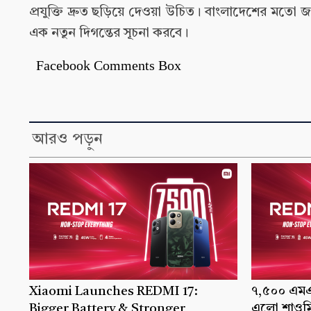
প্রযুক্তি দ্রুত ছড়িয়ে দেওয়া উচিত। বাংলাদেশের মতো জ
এক নতুন দিগন্তের সূচনা করবে।
Facebook Comments Box
আরও পড়ুন
Xiaomi Launches REDMI 17:
৭,৫০০ এমএএ
Bigger Battery & Stronger
এলো শাওমি