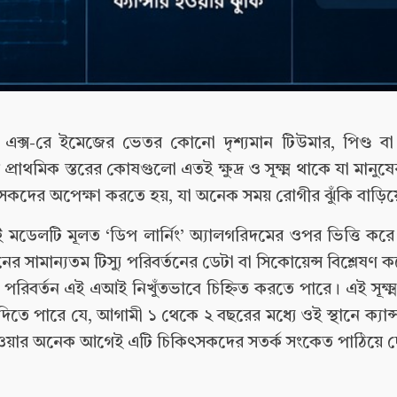
্টরা এক্স-রে ইমেজের ভেতর কোনো দৃশ্যমান টিউমার, পিণ্ড বা
্রাথমিক স্তরের কোষগুলো এতই ক্ষুদ্র ও সূক্ষ্ম থাকে যা মানু
কিৎসকদের অপেক্ষা করতে হয়, যা অনেক সময় রোগীর ঝুঁকি বাড়ি
ই মডেলটি মূলত ‘ডিপ লার্নিং’ অ্যালগরিদমের ওপর ভিত্তি ক
ের সামান্যতম টিস্যু পরিবর্তনের ডেটা বা সিকোয়েন্স বিশ্লেষণ 
ের পরিবর্তন এই এআই নিখুঁতভাবে চিহ্নিত করতে পারে। এই সূক্ষ্
দিতে পারে যে, আগামী ১ থেকে ২ বছরের মধ্যে ওই স্থানে ক্যান
রি হওয়ার অনেক আগেই এটি চিকিৎসকদের সতর্ক সংকেত পাঠিয়ে 