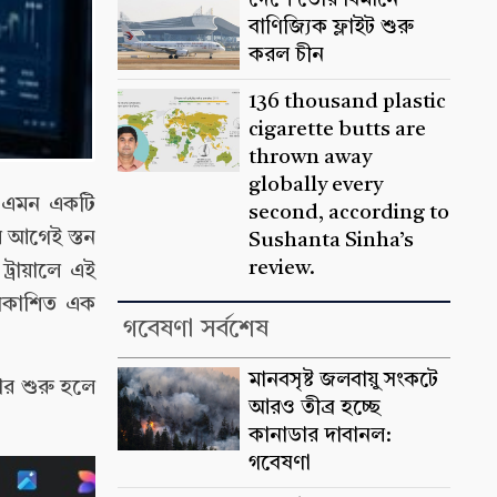
দেশে তৈরি বিমানে
বাণিজ্যিক ফ্লাইট শুরু
করল চীন
136 thousand plastic
cigarette butts are
thrown away
globally every
রা এমন একটি
second, according to
র আগেই স্তন
Sushanta Sinha’s
review.
 ট্রায়ালে এই
প্রকাশিত এক
গবেষণা সর্বশেষ
মানবসৃষ্ট জলবায়ু সংকটে
হার শুরু হলে
আরও তীব্র হচ্ছে
কানাডার দাবানল:
গবেষণা