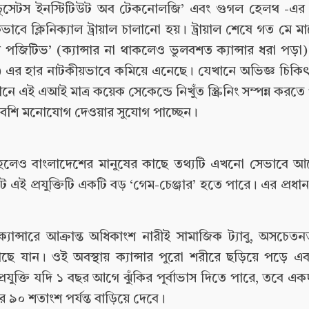
ের ‘ ম্যাসাচুসেটস ইনস্টিটিউট অব টেকনোলজি’ এবং গুগল হেলথ -
 ক্লিনিক্যাল ট্রায়াল চালানো হয়। ট্রায়াল শেষে গত মে মা
জিটিভ’ (ক্যান্সার না থাকলেও ভুলবশত ক্যান্সার ধরা পড়া
রা) এর হার নাটকীয়ভাবে কমিয়ে এনেছে। যেখানে অভিজ্ঞ চিক
ানে এই এআই মাত্র কয়েক সেকেন্ডে নিখুঁত স্ক্রিনিং সম্পন্ন কর
 বেশি মনোযোগ দেওয়ার সুযোগ পাচ্ছেন।
্টি হলেও বাংলাদেশের মানুষের কাছে তথ্যটি এখনো সেভাবে 
রেক্ষাপটে এই প্রযুক্তিটি একটি বড় ‘গেম-চেঞ্জার’ হতে পারে। এর প্র
্যান্সারে আক্রান্ত অধিকাংশ নারীই সামাজিক ট্যাবু, অসচেত
াছে যান। ওই অবস্থায় ক্যান্সার পুরো শরীরে ছড়িয়ে পড়ে এ
ুক্তি যদি ১ বছর আগে ঝুঁকির পূর্বাভাস দিতে পারে, তবে এক
র ৯০ শতাংশ পর্যন্ত বাড়িয়ে দেবে।