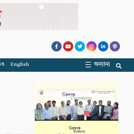
অন্যান্য
িও
English