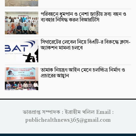
পরিবহনে ধূমপান ও নেশা জাতীয় দ্রব্য বহন ও
ব্যবহার নিষিদ্ধ করল বিআরটিসি
সিগারেটের লেবেল নিয়ে বিএটি-র বিরুদ্ধে ক্লাস-
অ্যাকশন মামলা চলবে
তামাক নিয়ন্ত্রণ আইন মেনে চলচ্চিত্র নির্মাণ ও
প্রচারের আহ্বান
ভারপ্রাপ্ত সম্পাদক : ইব্রাহীম খলিল Email :
publichealthnews365@gmail.com