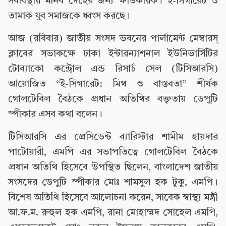
সর্বাবস্থায় মানব দেহের জন্য ক্ষতিকারক। ই-সিগারেট ও
তামাক যুব সমাজকে ধ্বংস করছে।
আজ (রবিবার) জাতীয় সংসদ ভবনের পার্লামেন্ট মেম্বারস্
ক্লাবের সভাকক্ষে ঢাকা ইন্টারন্যাশনাল ইউনিভার্সিটির
টোব্যাকো কন্ট্রোল এন্ড রিসার্চ সেল (টিসিআরসি)
আয়োজিত “ই-সিগারেট: মিথ ও বাস্তবতা” শীর্ষক
গোলটেবিল বৈঠকে প্রধান অতিথির বক্তৃতায় ডেপুটি
স্পীকার এসব কথা বলেন।
টিসিআরসি এর প্রেসিডেন্ট ব্যারিস্টার শামীম হায়দার
পাটোয়ারী, এমপি এর সভাপতিত্বে গোলটেবিল বৈঠকে
প্রধান অতিথি হিসেবে উপস্থিত ছিলেন, বাংলাদেশ জাতীয়
সংসদের ডেপুটি স্পীকার মোঃ শামসুল হক টুকু, এমপি।
বিশেষ অতিথি হিসেবে আলোচনা করেন, সাবেক স্বাস্থ্য মন্ত্রী
আ.ফ.ম. রুহুল হক এমপি, রানা মোহাম্মদ সোহেল এমপি,