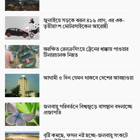
জুলাইয়ে সড়কে ঝরল ৪১৬ প্রাণ, এর এক-
তৃতীয়াংশ মোটরসাইকেল আরোহী
অরক্ষিত রেলক্রসিংয়ে ট্রেনের ধাক্কায় পাওয়ার
টিলারচালক নিহত
আগামী ৫ দিন যেমন থাকবে দেশের আবহাওয়া
জলবায়ু পরিবর্তনে বিশ্বজুড়ে বাসস্থান বদলাচ্ছে
প্রজাপতি
বৃষ্টি কমছে, ফসল নষ্ট হচ্ছে-জলবায়ু সংকটে