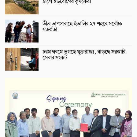
চাপে ইউরোপের কৃষকেরা
তীব্র তাপপ্রবাহে ইতালির ২৭ শহরে সর্বোচ্চ
সতর্কতা
চরম গরমে ভুগছে যুক্তরাজ্য, বাড়ছে সরকারি
সেবার সংকট