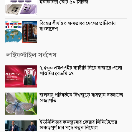
ইনফিনিক্স নোট ৫০ সিরিজ
বিশ্বের শীর্ষ ৫০ ক্ষমতাধর দেশের তালিকায়
বাংলাদেশ
লাইফস্টাইল সর্বশেষ
৭,৫০০ এমএএইচ ব্যাটারি নিয়ে বাজারে এলো
শাওমির রেডমি ১৭
জলবায়ু পরিবর্তনে বিশ্বজুড়ে বাসস্থান বদলাচ্ছে
প্রজাপতি
ইউনিলিভার কনজ্যুমার কেয়ার লিমিটেডের
গুরুত্বপূর্ণ চার পদে নতুন নিয়োগ