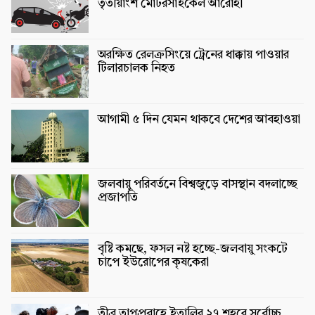
তৃতীয়াংশ মোটরসাইকেল আরোহী
অরক্ষিত রেলক্রসিংয়ে ট্রেনের ধাক্কায় পাওয়ার
টিলারচালক নিহত
আগামী ৫ দিন যেমন থাকবে দেশের আবহাওয়া
জলবায়ু পরিবর্তনে বিশ্বজুড়ে বাসস্থান বদলাচ্ছে
প্রজাপতি
বৃষ্টি কমছে, ফসল নষ্ট হচ্ছে-জলবায়ু সংকটে
চাপে ইউরোপের কৃষকেরা
তীব্র তাপপ্রবাহে ইতালির ২৭ শহরে সর্বোচ্চ