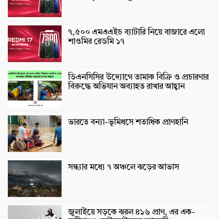
৭,৫০০ এমএএইচ ব্যাটারি নিয়ে বাজারে এলো
শাওমির রেডমি ১৭
ডিএনসিসির উদ্যোগে তামাক বিক্রি ও প্রচারণার
বিরুদ্ধে অভিযান অব্যাহত রাখার আহ্বান
ভারতে বন্যা-ভূমিধসে শতাধিক প্রাণহানি
সন্ধ্যার মধ্যে ৭ অঞ্চলে ঝড়ের আভাস
জুলাইয়ে সড়কে ঝরল ৪১৬ প্রাণ, এর এক-