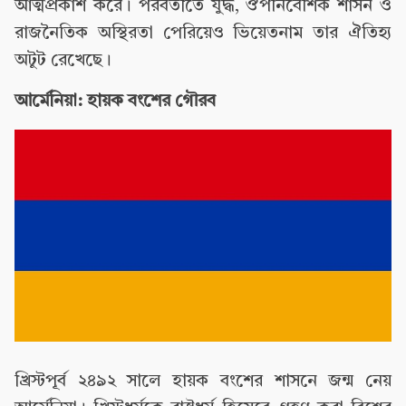
আত্মপ্রকাশ করে। পরবর্তীতে যুদ্ধ, ঔপনিবেশিক শাসন ও
রাজনৈতিক অস্থিরতা পেরিয়েও ভিয়েতনাম তার ঐতিহ্য
অটুট রেখেছে।
আর্মেনিয়া: হায়ক বংশের গৌরব
খ্রিস্টপূর্ব ২৪৯২ সালে হায়ক বংশের শাসনে জন্ম নেয়