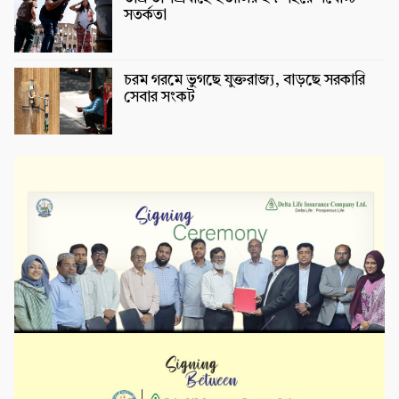
সতর্কতা
চরম গরমে ভুগছে যুক্তরাজ্য, বাড়ছে সরকারি
সেবার সংকট