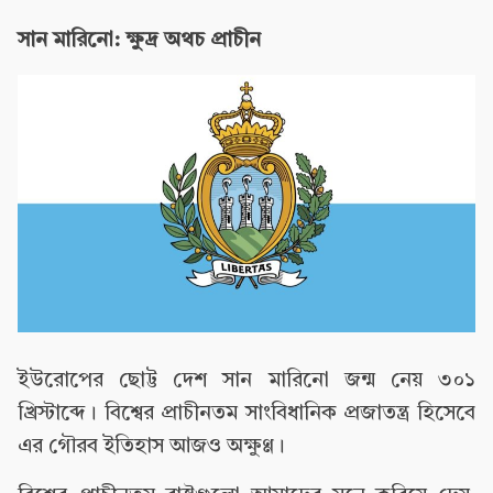
সান মারিনো: ক্ষুদ্র অথচ প্রাচীন
ইউরোপের ছোট্ট দেশ সান মারিনো জন্ম নেয় ৩০১
খ্রিস্টাব্দে। বিশ্বের প্রাচীনতম সাংবিধানিক প্রজাতন্ত্র হিসেবে
এর গৌরব ইতিহাস আজও অক্ষুণ্ণ।