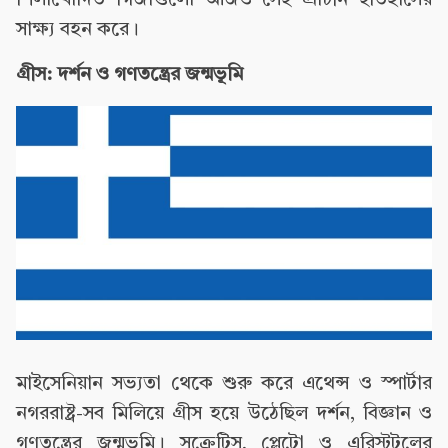
শিলাখোদিত গির্জাগুলো আজও সেই প্রাচীন ইতিহাসের
সাক্ষ্য বহন করে।
গ্রীস: দর্শন ও গণতন্ত্রের জন্মভূমি
মাইসেনিয়ান সভ্যতা থেকে শুরু করে এথেন্স ও স্পার্টার
নগররাষ্ট্র-সব মিলিয়ে গ্রীস হয়ে উঠেছিল দর্শন, বিজ্ঞান ও
গণতন্ত্রের জন্মভূমি। সক্রেটিস, প্লেটো ও এরিস্টটলের