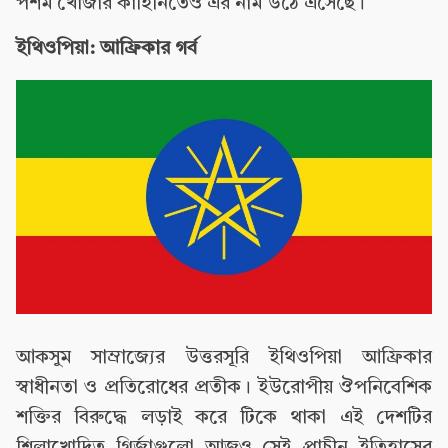
পশম খোঁজার কাহিনিতেও এর নাম উঠে এসেছে।
ইথিওপিয়া: আফ্রিকার গর্ব
আকসুম সাম্রাজ্যের উত্তরসূরি ইথিওপিয়া আফ্রিকার
স্বাধীনতা ও প্রতিরোধের প্রতীক। ইউরোপীয় ঔপনিবেশিক
শক্তির বিরুদ্ধে লড়াই করে টিকে থাকা এই দেশটির