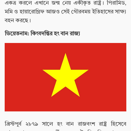
একত্র করলে এখানে জন্ম নেয় একীকৃত রাষ্ট্র। পিরামিড,
মমি ও হায়ারোগ্লিফ আজও সেই গৌরবময় ইতিহাসের সাক্ষ্য
বহন করছে।
ভিয়েতনাম: কিংবদন্তির হং বান রাজ্য
খ্রিস্টপূর্ব ২৮৭৯ সালে হং বান রাজবংশ রাষ্ট্র হিসেবে