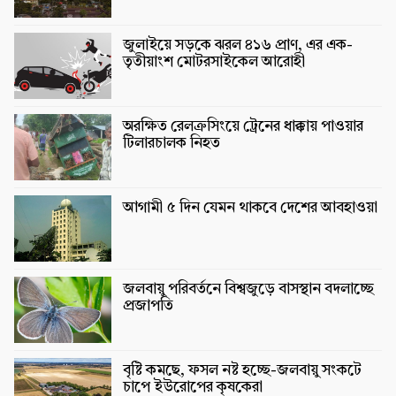
জুলাইয়ে সড়কে ঝরল ৪১৬ প্রাণ, এর এক-
তৃতীয়াংশ মোটরসাইকেল আরোহী
অরক্ষিত রেলক্রসিংয়ে ট্রেনের ধাক্কায় পাওয়ার
টিলারচালক নিহত
আগামী ৫ দিন যেমন থাকবে দেশের আবহাওয়া
জলবায়ু পরিবর্তনে বিশ্বজুড়ে বাসস্থান বদলাচ্ছে
প্রজাপতি
বৃষ্টি কমছে, ফসল নষ্ট হচ্ছে-জলবায়ু সংকটে
চাপে ইউরোপের কৃষকেরা