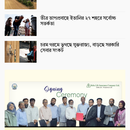
তীব্র তাপপ্রবাহে ইতালির ২৭ শহরে সর্বোচ্চ
সতর্কতা
চরম গরমে ভুগছে যুক্তরাজ্য, বাড়ছে সরকারি
সেবার সংকট