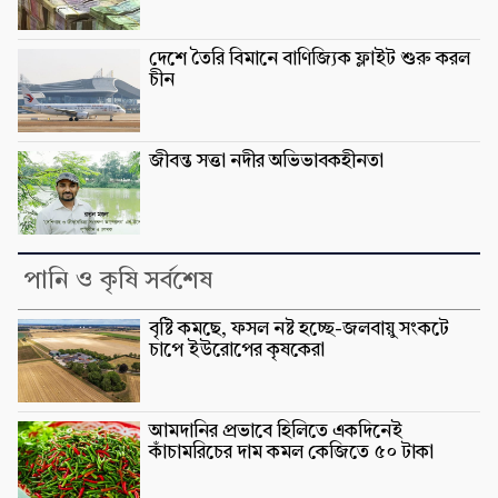
দেশে তৈরি বিমানে বাণিজ্যিক ফ্লাইট শুরু করল
চীন
জীবন্ত সত্তা নদীর অভিভাবকহীনতা
পানি ও কৃষি সর্বশেষ
বৃষ্টি কমছে, ফসল নষ্ট হচ্ছে-জলবায়ু সংকটে
চাপে ইউরোপের কৃষকেরা
আমদানির প্রভাবে হিলিতে একদিনেই
কাঁচামরিচের দাম কমল কেজিতে ৫০ টাকা