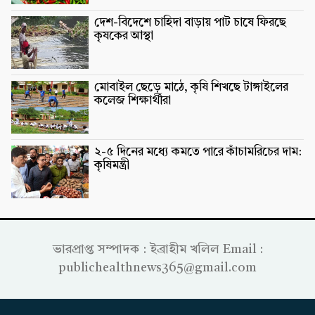
দেশ-বিদেশে চাহিদা বাড়ায় পাট চাষে ফিরছে
কৃষকের আস্থা
মোবাইল ছেড়ে মাঠে, কৃষি শিখছে টাঙ্গাইলের
কলেজ শিক্ষার্থীরা
২-৫ দিনের মধ্যে কমতে পারে কাঁচামরিচের দাম:
কৃষিমন্ত্রী
ভারপ্রাপ্ত সম্পাদক : ইব্রাহীম খলিল Email :
publichealthnews365@gmail.com