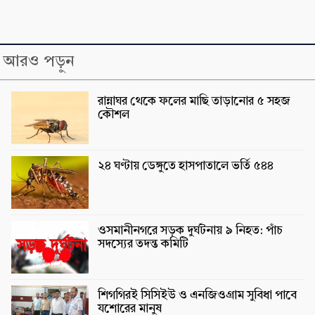
আরও পড়ুন
রান্নাঘর থেকে ফলের মাছি তাড়ানোর ৫ সহজ
কৌশল
২৪ ঘণ্টায় ডেঙ্গুতে হাসপাতালে ভর্তি ৫৪৪
ওসমানীনগরে সড়ক দুর্ঘটনায় ৯ নিহত: পাঁচ
সদস্যের তদন্ত কমিটি
শিগগিরই সিসিইউ ও এনজিওগ্রাম সুবিধা পাবে
যশোরের মানুষ