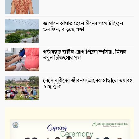
জাপানে আঘাত হেনে চীনের পথে টাইফুন
ডলফিন, বাড়ছে শঙ্কা
গর্ভাবস্থার জটিল রোগ প্রিক্ল্যাম্পসিয়া, মিলল
নতুন চিকিৎসার পথ
বেদে নারীদের জীবনসংগ্রামের আড়ালে ভয়াবহ
স্বাস্থ্যঝুঁকি