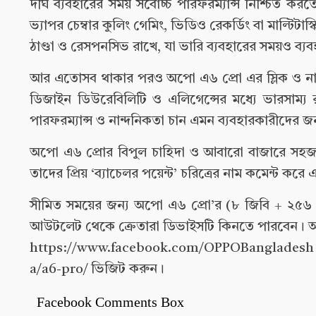
দীর্ঘ ব্যবহারের সময় সর্বোচ্চ পারফরম্যান্স নিশ্চিত
ভ্যাপর চেম্বার কুলিং গেমিং, ভিডিও রেকর্ডিং বা মাল্টিট
ঠাণ্ডা ও রেসপনসিভ রাখে, যা ভারি ব্যবহারের সময়ও ব্যব
আর এতোসব থাকার পরও অপো এ৬ প্রো এর স্লিক ও নান
ডিজাইন ডিউরেবিলিটি ও এলিগেন্সের মধ্যে ভারসাম্
পারফরম্যান্স ও নান্দনিকতা চান এমন ব্যবহারকারীদের জন
অপো এ৬ প্রোর বিপুল চাহিদা ও আবারো বাজারে সহজ
তাদের প্রিয় ‘ব্যাচেলর পয়েন্ট’ চরিত্রের নাম কমেন্ট ক
সীমিত সময়ের জন্য অপো এ৬ প্রো’র (৮ জিবি + ২৫৬ জিব
আউটলেট থেকে ক্রেতারা ডিভাইসটি কিনতে পারবেন। আ
https://www.facebook.com/OPPOBangladesh ব
a/a6-pro/ ভিজিট করুন।
Facebook Comments Box