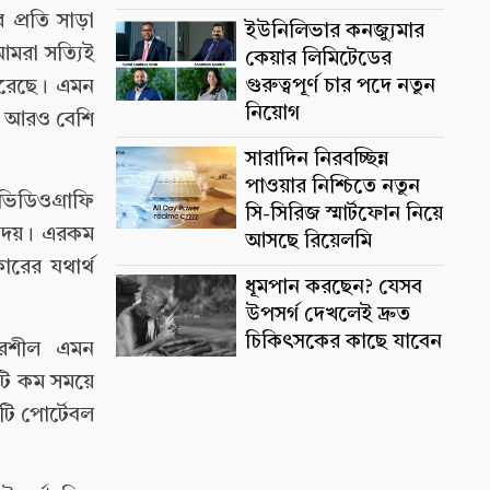
প্রতি সাড়া
ইউনিলিভার কনজ্যুমার
আমরা সত্যিই
কেয়ার লিমিটেডের
গুরুত্বপূর্ণ চার পদে নতুন
 করেছে। এমন
নিয়োগ
েন আরও বেশি
সারাদিন নিরবচ্ছিন্ন
পাওয়ার নিশ্চিতে নতুন
িডিওগ্রাফি
সি-সিরিজ স্মার্টফোন নিয়ে
গ দেয়। এরকম
আসছে রিয়েলমি
ারের যথার্থ
ধূমপান করছেন? যেসব
উপসর্গ দেখলেই দ্রুত
চিকিৎসকের কাছে যাবেন
্ভরশীল এমন
টি কম সময়ে
কটি পোর্টেবল