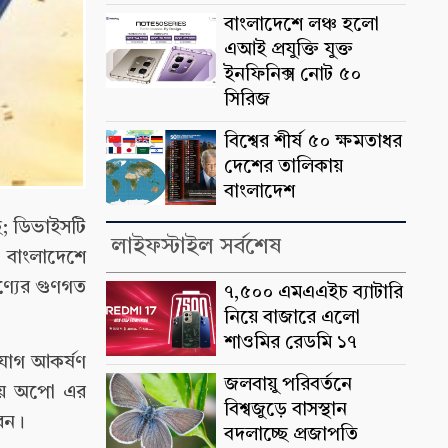
বাংলাদেশে লঞ্চ হলো
এআই প্রযুক্তি যুক্ত
ইনফিনিক্স নোট ৫০
সিরিজ
বিশ্বের শীর্ষ ৫০ ক্ষমতাধর
দেশের তালিকায়
বাংলাদেশ
ছে; ডিভাইসটি
লাইফস্টাইল সর্বশেষ
যা বাংলাদেশে
ণ্যের গুণগত
৭,৫০০ এমএএইচ ব্যাটারি
নিয়ে বাজারে এলো
শাওমির রেডমি ১৭
নোযোগ আকর্ষণ
জলবায়ু পরিবর্তনে
কায় অপো এর
বিশ্বজুড়ে বাসস্থান
েন।
বদলাচ্ছে প্রজাপতি