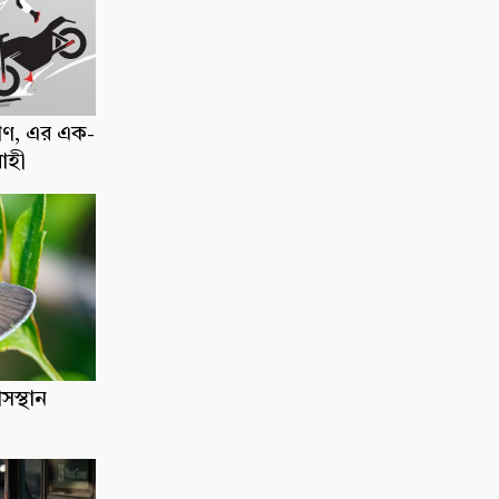
াণ, এর এক-
োহী
াসস্থান