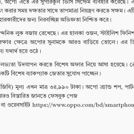
 করতে, অপো এতে এর সুপারকুল ভিসি সিস্টেম ব্যবহার করেছে। এই
াস্কিং করার সময় দক্ষতার সাথে তাপমাত্রা নিয়ন্ত্রণ করতে সক্ষম।
হারকারীদের জন্য নিরবচ্ছিন্ন অভিজ্ঞতা নিশ্চিত করে।
্দনিক লুক বজায় রেখেছে। এর হালকা ওজন, স্টাইলিশ ফিনি
য রক্ষার ক্ষেত্রে অপোর সুনামকে আরও বাড়িয়ে তোলে। এর 
্য যথার্থ হয়ে ওঠে।
লভ্যতা উদযাপন করতে বিশেষ অফার নিয়ে আসা হয়েছে। ক্
রে একটি বিশেষ ব্যাকপ্যাক জেতার সুযোগ পাচ্ছেন।
ি) মূল্য এখন মাত্র ৩৪,৯৯০ টাকা। অপো ব্র্যান্ড শপ, পার্
রও বিস্তারিত জানতে ফেসবুক পেজ
া ওয়েবসাইট https://www.oppo.com/bd/smartphone