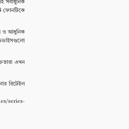
 সর্বাধুনিক
 এটি ফোনটিকে
শ ও আধুনিক
ডিভাইসগুলো
রেতারা এখন
টনার রিটেইল
s/series-