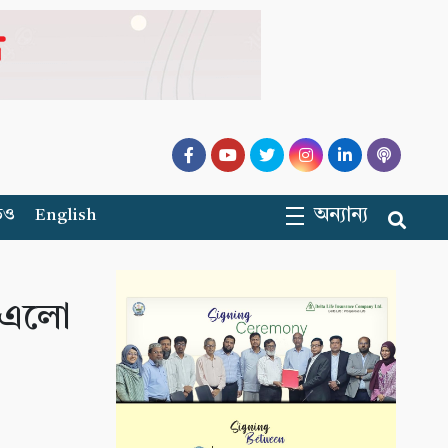
অন্যান্য
িও
English
ে এলো