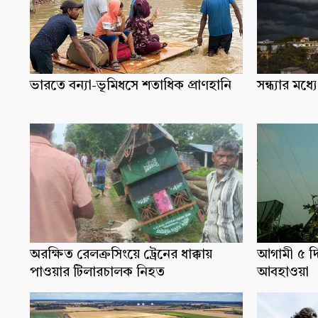
ভারতে বন্যা-ভূমিধসে শতাধিক প্রাণহানি
সন্ধ্যার ম
অরক্ষিত রেলক্রসিংয়ে ট্রেনের ধাক্কায়
আগামী ৫ দ
পাওয়ার টিলারচালক নিহত
আবহাওয়া