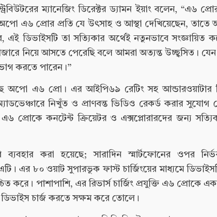
বিউটরের ম্যানেজিং ডিরেক্টর ড্যামন ইয়াং বলেন, “এ৬ প্রোর 
া অপো এ৬ প্রোর প্রতি যে উৎসাহ ও আস্থা দেখিয়েছেন, তাতে 
ে, এই ডিভাইসটি তা সত্যিকার অর্থেই নতুনভাবে সংজ্ঞায়িত
বাজারে নিয়ে আসতে পেরেছি বলে আমরা অত্যন্ত উচ্ছ্বসিত। য
পভোগ করতে পারেন।”
এসেছে অপো এ৬ প্রো। এর আইপি৬৯ রেটিং সহ আন্ডারওয়াটার ভ
্যাডভেঞ্চারে নিখুঁত ও প্রাণবন্ত ভিডিও রেকর্ড করার সুযো
এ৬ প্রোকে কনটেন্ট ক্রিয়েটর ও এক্সপ্লোরারদের জন্য সত্যিক
ারি ব্যবহার করা হয়েছে; সারাদিন স্মার্টফোনের ওপর নির
টি। এর ৮০ ওয়াট সুপারভুক ফাস্ট চার্জিংয়ের মাধ্যমে ডিভাইস
শ্চিত করে। পাশাপাশি, এর রিভার্স চার্জিং প্রযুক্তি এ৬ প্রোকে এ
্য ডিভাইস চার্জ করতে সক্ষম করে তোলে।