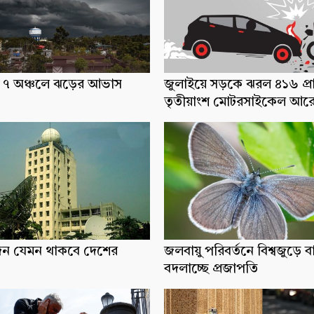
ধ্যে ৭ অঞ্চলে ঝড়ের আভাস
জুলাইয়ে সড়কে ঝরল ৪১৬ প্র
তৃতীয়াংশ মোটরসাইকেল আর
িন যেমন থাকবে দেশের
জলবায়ু পরিবর্তনে বিশ্বজুড়ে ব
বদলাচ্ছে প্রজাপতি