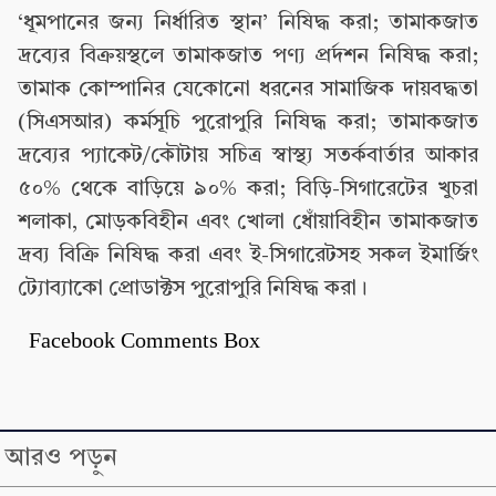
‘ধূমপানের জন্য নির্ধারিত স্থান’ নিষিদ্ধ করা; তামাকজাত
দ্রব্যের বিক্রয়স্থলে তামাকজাত পণ্য প্রর্দশন নিষিদ্ধ করা;
তামাক কোম্পানির যেকোনো ধরনের সামাজিক দায়বদ্ধতা
(সিএসআর) কর্মসূচি পুরোপুরি নিষিদ্ধ করা; তামাকজাত
দ্রব্যের প্যাকেট/কৌটায় সচিত্র স্বাস্থ্য সতর্কবার্তার আকার
৫০% থেকে বাড়িয়ে ৯০% করা; বিড়ি-সিগারেটের খুচরা
শলাকা, মোড়কবিহীন এবং খোলা ধোঁয়াবিহীন তামাকজাত
দ্রব্য বিক্রি নিষিদ্ধ করা এবং ই-সিগারেটসহ সকল ইমার্জিং
ট্যোব্যাকো প্রোডাক্টস পুরোপুরি নিষিদ্ধ করা।
Facebook Comments Box
আরও পড়ুন