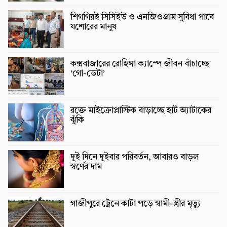
শিগগিরই সিসিইউ ও এনজিওগ্রাম সুবিধা পাবে
যশোরের মানুষ
কক্সবাজারের রোহিঙ্গা ক্যাম্পে জীবন বাঁচাচ্ছে
‘গো-ডেটা’
রক্তে মাইক্রোপ্লাস্টিক বাড়াচ্ছে হার্ট অ্যাটাকের
ঝুঁকি
দুই দিনে দুইবার পরিবর্তন, আবারও বাড়ল
স্বর্ণের দাম
গাজীপুরে ট্রেনে কাটা পড়ে স্বামী-স্ত্রীর মৃত্যু