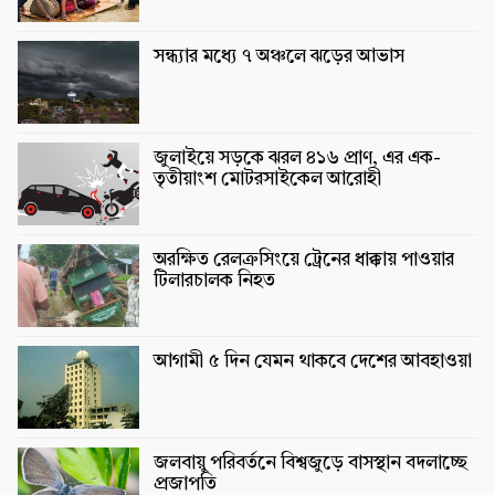
সন্ধ্যার মধ্যে ৭ অঞ্চলে ঝড়ের আভাস
জুলাইয়ে সড়কে ঝরল ৪১৬ প্রাণ, এর এক-
তৃতীয়াংশ মোটরসাইকেল আরোহী
অরক্ষিত রেলক্রসিংয়ে ট্রেনের ধাক্কায় পাওয়ার
টিলারচালক নিহত
আগামী ৫ দিন যেমন থাকবে দেশের আবহাওয়া
জলবায়ু পরিবর্তনে বিশ্বজুড়ে বাসস্থান বদলাচ্ছে
প্রজাপতি