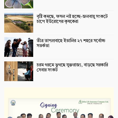
বৃষ্টি কমছে, ফসল নষ্ট হচ্ছে-জলবায়ু সংকটে
চাপে ইউরোপের কৃষকেরা
তীব্র তাপপ্রবাহে ইতালির ২৭ শহরে সর্বোচ্চ
সতর্কতা
চরম গরমে ভুগছে যুক্তরাজ্য, বাড়ছে সরকারি
সেবার সংকট