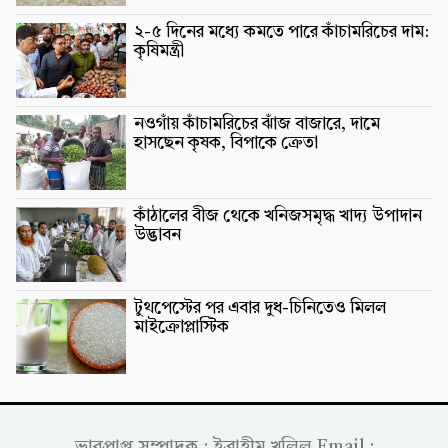
২-৫ দিনের মধ্যে কমতে পারে কাঁচামরিচের দাম:
কৃষিমন্ত্রী
নওগাঁয় কাঁচামরিচের ঝাঁজ বাজারে, দামে
হাসছেন কৃষক, বিপাকে ক্রেতা
কাঁঠালের বীজ থেকে খনিজসমৃদ্ধ খাদ্য উপাদান
উদ্ভাবন
টুথপেস্টের পর এবার দুধ-চিনিতেও মিলল
মাইক্রোপ্লাস্টিক
ভারপ্রাপ্ত সম্পাদক : ইব্রাহীম খলিল Email :