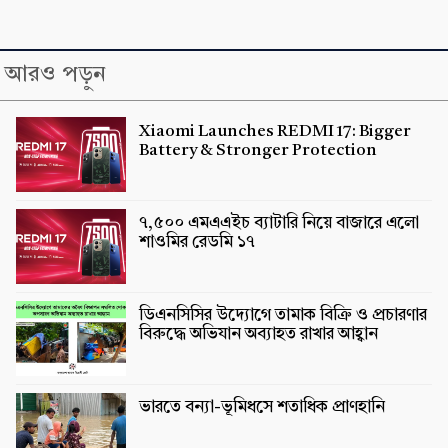
আরও পড়ুন
Xiaomi Launches REDMI 17: Bigger
Battery & Stronger Protection
৭,৫০০ এমএএইচ ব্যাটারি নিয়ে বাজারে এলো
শাওমির রেডমি ১৭
ডিএনসিসির উদ্যোগে তামাক বিক্রি ও প্রচারণার
বিরুদ্ধে অভিযান অব্যাহত রাখার আহ্বান
ভারতে বন্যা-ভূমিধসে শতাধিক প্রাণহানি