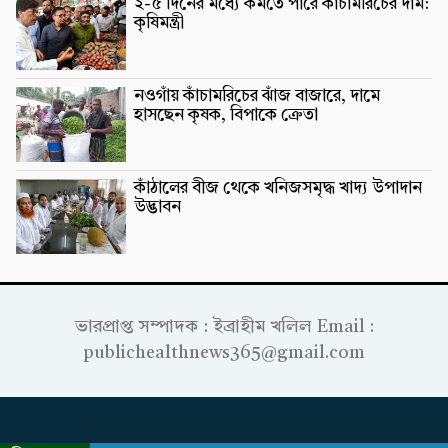
২-৫ দিনের মধ্যে কমতে পারে কাঁচামরিচের দাম:
কৃষিমন্ত্রী
নওগাঁয় কাঁচামরিচের ঝাঁজ বাজারে, দামে
হাসছেন কৃষক, বিপাকে ক্রেতা
কাঁঠালের বীজ থেকে খনিজসমৃদ্ধ খাদ্য উপাদান
উদ্ভাবন
ভারপ্রাপ্ত সম্পাদক : ইব্রাহীম খলিল Email :
publichealthnews365@gmail.com