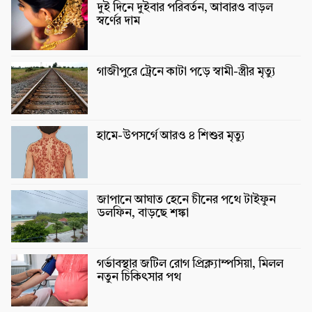
দুই দিনে দুইবার পরিবর্তন, আবারও বাড়ল
স্বর্ণের দাম
গাজীপুরে ট্রেনে কাটা পড়ে স্বামী-স্ত্রীর মৃত্যু
হামে-উপসর্গে আরও ৪ শিশুর মৃত্যু
জাপানে আঘাত হেনে চীনের পথে টাইফুন
ডলফিন, বাড়ছে শঙ্কা
গর্ভাবস্থার জটিল রোগ প্রিক্ল্যাম্পসিয়া, মিলল
নতুন চিকিৎসার পথ