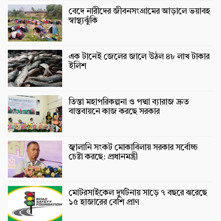
বেদে নারীদের জীবনসংগ্রামের আড়ালে ভয়াবহ
স্বাস্থ্যঝুঁকি
এক টানেই জেলের জালে উঠল ৪৮ লাখ টাকার
ইলিশ
তিস্তা মহাপরিকল্পনা ও পদ্মা ব্যারাজ দ্রুত
বাস্তবায়নে কাজ করছে সরকার
জ্বালানি সংকট মোকাবিলায় সরকার সর্বোচ্চ
চেষ্টা করছে: প্রধানমন্ত্রী
মোটরসাইকেল দুর্ঘটনায় সাড়ে ৭ বছরে ঝরেছে
১৫ হাজারের বেশি প্রাণ